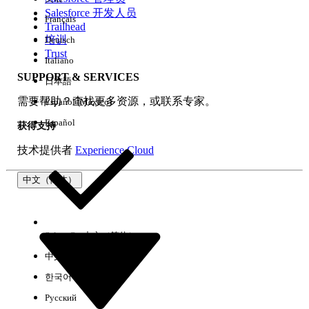
Salesforce 开发人员
Français
体验
Trailhead
培训
Deutsch
Trust
Italiano
SUPPORT & SERVICES
日本語
全部清除
完成
需要帮助？查找更多资源，或联系专家。
Español (México)
Español
获得支持
技术提供者
Experience Cloud
中文（简体）
Select Org
中文（简体）
中文（繁体）
한국어
Русский
没有结果