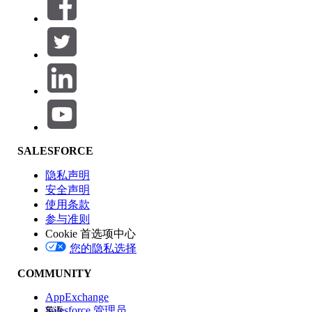
筛选器 (0)
选择筛选器
添加
产品区域
SALESFORCE
功能影响
隐私声明
安全声明
使用条款
参与准则
Cookie 首选项中心
版本
您的隐私选择
COMMUNITY
AppExchange
Salesforce 管理员
英语