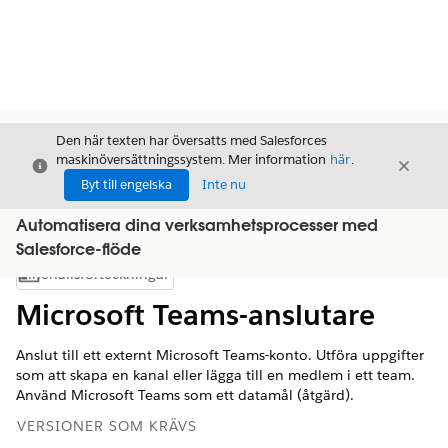
Den här texten har översatts med Salesforces
maskinöversättningssystem. Mer information
här
.
Stäng
Stäng
Stäng
Byt till engelska
Inte nu
Automatisera dina verksamhetsprocesser med
Salesforce-flöde
Innehållsförteckningar
Visa innehållsförteckning
Microsoft Teams-anslutare
Anslut till ett externt Microsoft Teams-konto. Utföra uppgifter
som att skapa en kanal eller lägga till en medlem i ett team.
Använd Microsoft Teams som ett datamål (åtgärd).
VERSIONER SOM KRÄVS