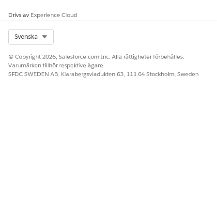
detaljerna för denna
anslutning. Salesforce döljer
Drivs av
Experience Cloud
inloggningsuppgifterna efter
att du skapat anslutningen.
Select Org
Svenska
Återanvänd anslutningar
efter behov.
© Copyright 2026, Salesforce.com Inc. Alla rättigheter förbehålles.
Varumärken tillhör respektive ägare.
Alla med behörigheten
SFDC SWEDEN AB, Klarabergsviadukten 63, 111 64 Stockholm, Sweden
Hantera
integreringsanslutningar kan
se och använda alla
anslutningar i
organisationen.
ClientId
Ange det OAuth-klient-ID
som ska användas för att
autentisera begärandena.
ClientSecret
Ange OAuth-
klienthemligheten att
använda för att autentisera
begärandena.