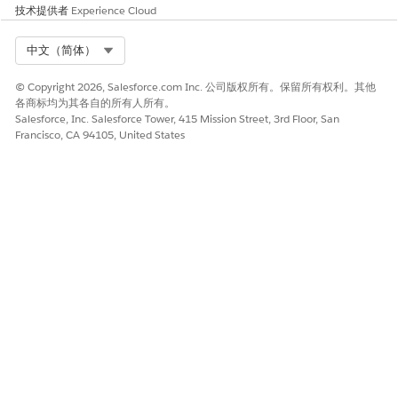
技术提供者
Experience Cloud
ClientSecret
输入用于验证请求的 OAuth 客
户端密码。
Select Org
中文（简体）
URL
输入用于验证请求的 URL。
© Copyright 2026, Salesforce.com Inc. 公司版权所有。保留所有权利。其他
范围
输入客户端可以访问的范围。
各商标均为其各自的所有人所有。
Salesforce, Inc. Salesforce Tower, 415 Mission Street, 3rd Floor, San
令牌 URL
输入用于获取访问令牌的
Francisco, CA 94105, United States
URL。
命名凭据连接
从“设置”中选择预先存在的命名凭据，用于外部系统连接。
在使用命名凭据连接到外部系统之前，请先创建或使用为用户启用
的现有经过身份验证的
命名凭据和外部凭据。
要确保在流中使用成功
连接
，请为每个命名凭据仅使用一个主体。
对命名凭据及其相关对象使用相同的名称，例如外部凭据和外部
身份验证身份提供商。这些对象的标签可能不同。
为创建连接的用户分配主体所需的用户权限。如果没有此权限，
连接测试将失败，连接仍处于非活动状态。