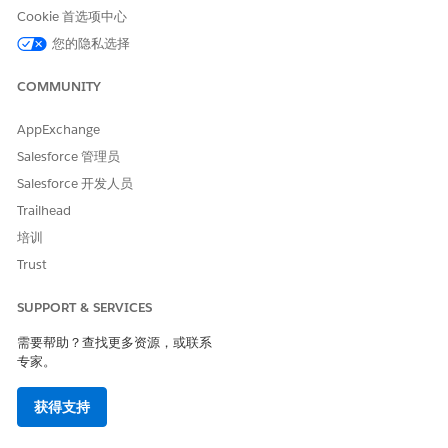
Cookie 首选项中心
标准连接
您的隐私选择
此系统使用 OAuth2ClientCredentials 身份验证。
COMMUNITY
OAuth2ClientCredentials 身份验证从用户定义的路径获取访问令
牌。
AppExchange
此系统需要此凭据信息进行
连接
。
Salesforce 管理员
字段
描述
Salesforce 开发人员
Trailhead
连接名称
输入一个唯一的连接名称，帮
培训
助您记住此连接的详细信息。
Salesforce 会在您创建连接后
Trust
隐藏凭据。根据需要重复使用
连接。
SUPPORT & SERVICES
任何具有管理集成连接权限的
需要帮助？查找更多资源，或联系
人都可以查看和使用组织中的
专家。
所有连接。
ClientId
获得支持
输入用于验证请求的 OAuth 客
户端 ID。