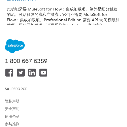
此功能需要 MuleSoft for Flow：集成加载项。例外是细分触发
的流、激活触发的流和广播流，它们不需要 MuleSoft for
Flow：集成加载项。
Professional
Edition 需要 API 访问权限加
载项。要购买加载项，请联系您的 Salesforce 客户主管。
MuleSoft for Flow：Agentforce 使用的集成功能需要
Foundations 或 Agentforce 1 版本。要购买这些版本，请联系
您的 Salesforce 客户主管。
1-800-667-6389
您只能在自动化应用程序中编辑或删除连接。
备注
SALESFORCE
连接
隐私声明
要连接到系统，无论是数据源还是数据目标，请创建与该系统的标
安全声明
准连接或现有外部命名凭据的连接。您可以在流中连接到多个系
使用条款
统，并重复使用每个连接。您可以在“
集成”选项卡
或 Flow Builder
参与准则
中创建连接。