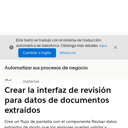
Este texto se tradujo con el sistema de traducción
automática de Salesforce. Obtenga más detalles
aquí
.
Cerrar
Cerrar
Cerrar
Cambiar a inglés
Ahora no
Automatizar sus procesos de negocio
Índice de
Mostrar índice de materias
materias
Crear la interfaz de revisión
para datos de documentos
extraídos
Cree un flujo de pantalla con el componente Revisar datos
extraídos de modo que los revisores puedan validar y