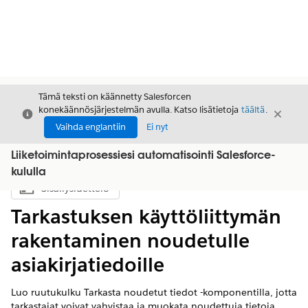
Tämä teksti on käännetty Salesforcen
konekäännösjärjestelmän avulla. Katso lisätietoja
täältä
.
Sulje
Sulje
Sulje
Vaihda englantiin
Ei nyt
Liiketoimintaprosessiesi automatisointi Salesforce-
kululla
Sisällysluettelo
Näytä sisällysluettelo
Tarkastuksen käyttöliittymän
rakentaminen noudetulle
asiakirjatiedoille
Luo ruutukulku Tarkasta noudetut tiedot -komponentilla, jotta
tarkastajat voivat vahvistaa ja muokata noudettuja tietoja