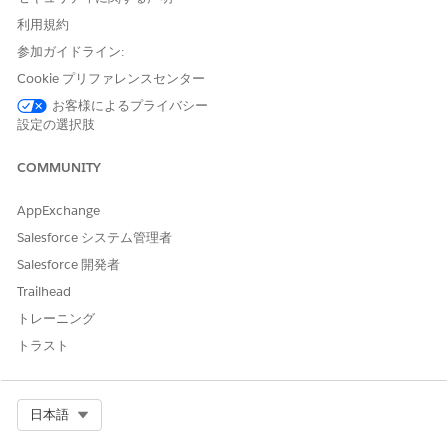
利用規約
ドキュメント処理設定を作
ドキュメント処理設定の管理
成、参照、編集、および削除
参加ガイドライン:
する
Cookie プリファレンスセンター
Flow Builder でオーケストレ
「フローの管理」
お客様によるプライバシー
ーションを開く、編集または
設定の選択肢
作成する
COMMUNITY
ヒューマンレビューインター
「フローの管理」
フェースの画面フローを作成
AppExchange
する
Salesforce システム管理者
レビューインターフェースを作成する前に、次のことを確認しま
Salesforce 開発者
す。
Trailhead
確認するデータを抽出するドキュメント処理設定
トレーニング
[ドキュメントからデータを抽出] アクションと、条件を満たし
トラスト
たときに人間のレビューに転送する決定を使用したオーケスト
レーション
Flow Builder での画面フローの作成経験
Select Org
日本語
レコードトリガーフローでは、画面要素を直接追加することはで
きません。承認アクションと通話フローオーケストレーションを