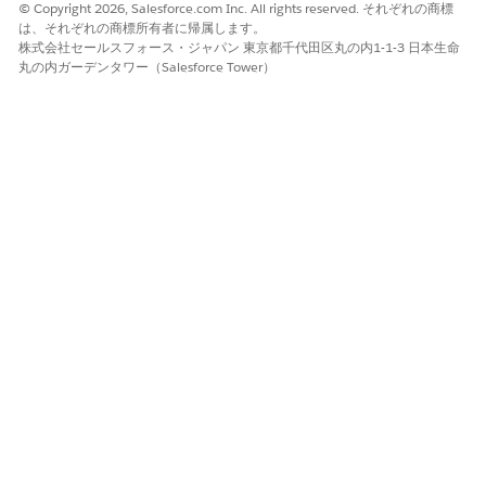
© Copyright 2026, Salesforce.com Inc. All rights reserved. それぞれの商標
使用して、レビューフローを実行します。
は、それぞれの商標所有者に帰属します。
株式会社セールスフォース・ジャパン 東京都千代田区丸の内1-1-3 日本生命
[抽出されたデータを確認] コンポーネントを [ドキュメントからデ
丸の内ガーデンタワー（Salesforce Tower）
ータを抽出] アクションと同じフローパスに追加します。次に、フ
ローで [コンテンツドキュメント ID] と [ドキュメント処理設定
ID] が自動入力されます。 フローが分岐する場合 (ドキュメント種
別別など)、各分岐に独自の [ドキュメントからデータを抽出] アク
ションと [抽出されたデータを確認] コンポーネントを割り当てま
す。各コンポーネントは、そのブランチの抽出アクションから ID
を取得します。レビュー画面には、ドキュメント処理設定のすべ
ての項目とテーブルが表示され、信頼性の低い値が強調表示され
ます。
承認アクションとフローオーケストレーションから画面フ
メモ
ローを開始する場合 (たとえば、ファイルがレコードに添付さ
れたときに実行されるレコードトリガーフロー)、抽出と確認は
異なるパスにあります。コンテンツドキュメント ID、ドキュメ
ント処理設定 ID、および抽出出力を画面フローに渡し、画面フ