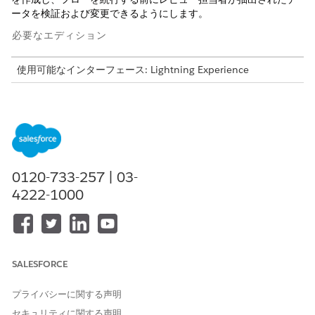
ータを検証および変更できるようにします。
必要なエディション
使用可能なインターフェース: Lightning Experience
サポートされているエディションを表示する。
この機能を使用するには、MuleSoft for Flow: IDP アドオンが
必要です。
Professional
Edition では、API アクセス アドオン
が必要です。購入するには、Salesforce アカウントエグゼクテ
ィブにお問い合わせください。
0120-733-257 | 03-
ドキュメント処理機能を使用するには、[設定] で
Einstein 生成
4222-1000
AI
を有効にし、組織で Data 360 をプロビジョニングして有効
にする必要があります。
MuleSoft for Flow: Agentforce で使用する IDP 機能には、
Foundations Edition または Agentforce 1 Edition が必要で
SALESFORCE
す。これらのエディションを購入するには、Salesforce アカウ
ントエグゼクティブにお問い合わせください。
プライバシーに関する声明
必要なユーザー権限
セキュリティに関する声明