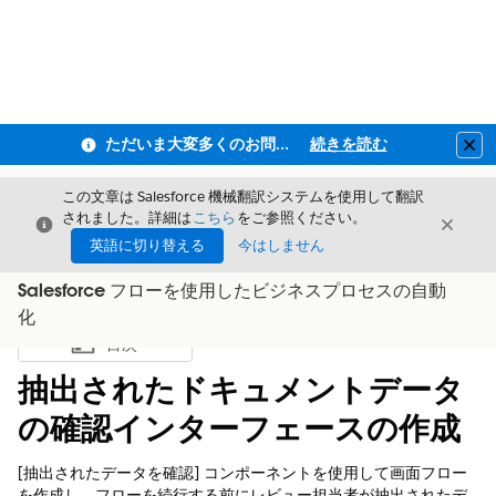
ただいま大変多くのお問い合わせをいただいており、ご連絡までにお時間を頂戴しております
続きを読む
Clo
この文章は Salesforce 機械翻訳システムを使用して翻訳
されました。詳細は
こちら
をご参照ください。
閉じる
閉じ
閉じる
英語に切り替える
今はしません
Salesforce フローを使用したビジネスプロセスの自動
化
目次
目次を表示
抽出されたドキュメントデータ
の確認インターフェースの作成
[抽出されたデータを確認] コンポーネントを使用して画面フロー
を作成し、フローを続行する前にレビュー担当者が抽出されたデ