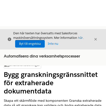
Den här texten har översatts med Salesforces
maskinöversättningssystem. Mer information
här
.
Stäng
Stäng
Stäng
Byt till engelska
Inte nu
Automatisera dina verksamhetsprocesser
Innehållsförteckningar
Visa innehållsförteckning
Bygg granskningsgränssnittet
för extraherade
dokumentdata
Skapa ett skärmflöde med komponenten Granska extraherade
data så att granskare kan validera och ändra extraherade data