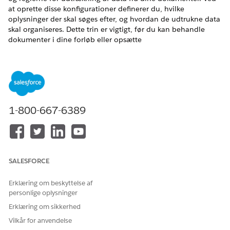
at oprette disse konfigurationer definerer du, hvilke
oplysninger der skal søges efter, og hvordan de udtrukne data
skal organiseres. Dette trin er vigtigt, før du kan behandle
dokumenter i dine forløb eller opsætte
gennemgangsarbejdsflows.
EDITIONSHEADING
Tilgængelig i: Lightning Experience
1-800-667-6389
Vis understøttede versioner.
Denne funktion kræver MuleSoft for Flow: IDP-
tilføjelsesprogram.
Professional
Edition kræver API-
adgangstilføjelsesprogrammet. Hvis du vil købe, skal du
kontakte din Salesforce-kontoansvarlige.
SALESFORCE
Funktioner til dokumentbehandling kræver, at
Einstein
generative AI
er aktiveret i Opsætning, og Data 360 er
Erklæring om beskyttelse af
klargjort og aktiveret for din organisation.
personlige oplysninger
Erklæring om sikkerhed
MuleSoft for forløb: IDP-funktioner, der bruges sammen
med Agentforce, kræver Foundations eller Agentforce 1-
Vilkår for anvendelse
versionen. Hvis du vil købe disse versioner, skal du kontakte