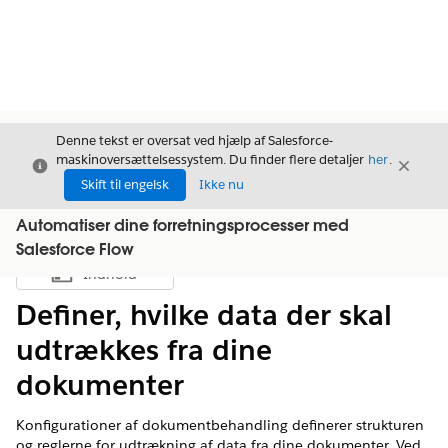
Denne tekst er oversat ved hjælp af Salesforce-
maskinoversættelsessystem. Du finder flere detaljer
her
.
Luk
Luk
Luk
Skift til engelsk
Ikke nu
Automatiser dine forretningsprocesser med
Salesforce Flow
Indhold
Vis indholdsfortegnelse
Definer, hvilke data der skal
udtrækkes fra dine
dokumenter
Konfigurationer af dokumentbehandling definerer strukturen
og reglerne for udtrækning af data fra dine dokumenter. Ved