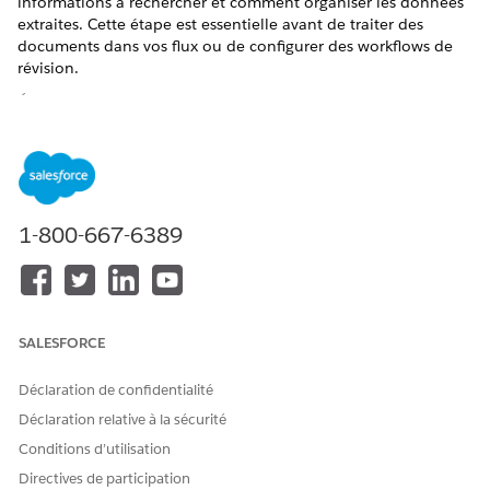
informations à rechercher et comment organiser les données
extraites. Cette étape est essentielle avant de traiter des
documents dans vos flux ou de configurer des workflows de
révision.
ÉDITIONS REQUISES
Disponible avec : Lightning Experience
Afficher les éditions prises en charge.
1-800-667-6389
Cette fonctionnalité nécessite MuleSoft pour Flux :
Complément IDP.
Professional
Edition nécessite le
complément d'accès API. Pour acheter, contactez votre
chargé de compte Salesforce.
Les fonctionnalités de traitement des documents
SALESFORCE
nécessitent l'activation de l'
IA générative Einstein
dans
Configuration, et Data 360 provisionnée et activée pour
votre organisation.
Déclaration de confidentialité
Déclaration relative à la sécurité
MuleSoft pour flux : Les fonctionnalités IDP utilisées avec
Agentforce nécessitent l'édition Foundations ou Agentforce
Conditions d’utilisation
1. Pour acheter ces éditions, contactez votre chargé de
Directives de participation
compte Salesforce.