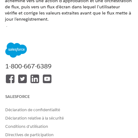
achemine vers une action d'approbation et une orchestration
de flux, puis vers un flux d'écran dans lequel l'utilisateur
vérifie et corrige les valeurs extraites avant que le flux mette à
jour l'enregistrement.
ÉDITIONS REQUISES
Disponible avec : Lightning Experience
Afficher les éditions prises en charge.
1-800-667-6389
Cette fonctionnalité nécessite MuleSoft pour Flux :
Complément IDP.
Professional
Edition nécessite le
complément d'accès API. Pour acheter, contactez votre
chargé de compte Salesforce.
Les fonctionnalités de traitement des documents
SALESFORCE
nécessitent l'activation de l'
IA générative Einstein
dans
Configuration, et Data 360 provisionnée et activée pour
votre organisation.
Déclaration de confidentialité
Déclaration relative à la sécurité
MuleSoft pour flux : Les fonctionnalités IDP utilisées avec
Agentforce nécessitent l'édition Foundations ou Agentforce
Conditions d’utilisation
1. Pour acheter ces éditions, contactez votre chargé de
Directives de participation
compte Salesforce.