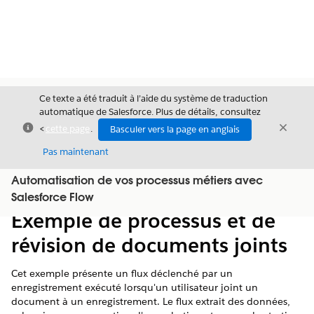
Ce texte a été traduit à l’aide du système de traduction
automatique de Salesforce. Plus de détails, consultez
Fermer
Ferme
<
cette page
.
Basculer vers la page en anglais
Fermer
Pas maintenant
Automatisation de vos processus métiers avec
Table des
Afficher la table des matières
Salesforce Flow
matières
Exemple de processus et de
révision de documents joints
Cet exemple présente un flux déclenché par un
enregistrement exécuté lorsqu'un utilisateur joint un
document à un enregistrement. Le flux extrait des données,