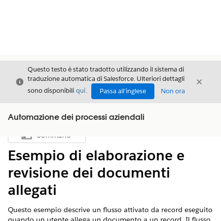
Questo testo è stato tradotto utilizzando il sistema di
traduzione automatica di Salesforce. Ulteriori dettagli
Chiudi
Chiud
Chiudi
sono disponibili
qui
.
Passa all'inglese
Non ora
Automazione dei processi aziendali
Sommario
Mostra sommario
Esempio di elaborazione e
revisione dei documenti
allegati
Questo esempio descrive un flusso attivato da record eseguito
quando un utente allega un documento a un record. Il flusso