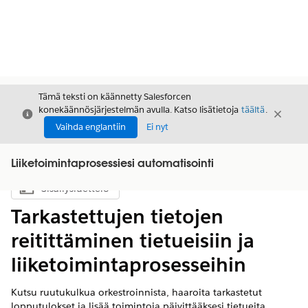
Tämä teksti on käännetty Salesforcen
konekäännösjärjestelmän avulla. Katso lisätietoja
täältä
.
Sulje
Sulje
Sulje
Vaihda englantiin
Ei nyt
Liiketoimintaprosessiesi automatisointi
Sisällysluettelo
Näytä sisällysluettelo
Tarkastettujen tietojen
reitittäminen tietueisiin ja
liiketoimintaprosesseihin
Kutsu ruutukulkua orkestroinnista, haaroita tarkastetut
lopputulokset ja lisää toimintoja päivittääksesi tietueita,