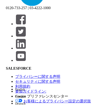
0120-733-257 | 03-4222-1000
絞り込み条件 (0)
絞り込み条件を選択
追加
製品エリア
SALESFORCE
機能の影響
プライバシーに関する声明
セキュリティに関する声明
利用規約
English
参加ガイドライン:
Cookie プリファレンスセンター
Français
エディション
お客様によるプライバシー設定の選択肢
Deutsch