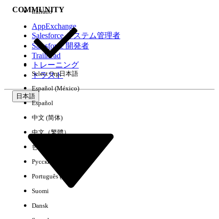
COMMUNITY
Italiano
AppExchange
Salesforce システム管理者
Salesforce 開発者
環境
Trailhead
トレーニング
Select Org
日本語
トラスト
Español (México)
日本語
Español
すべてクリア
完了
中文 (简体)
中文（繁體）
한국어
Русский
Português (Brasil)
Suomi
Dansk