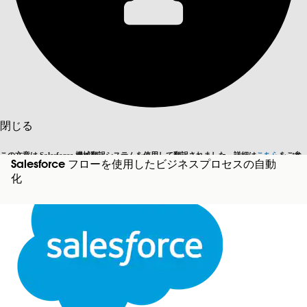
目次を表示
目次
検索
閉じる
この文章は Salesforce 機械翻訳システムを使用して翻訳されました。詳細は
こちら
をご参
Salesforce フローを使用したビジネスプロセスの自動
英語に切り替える
今はしません
照ください。
化
閉じる
閉じる