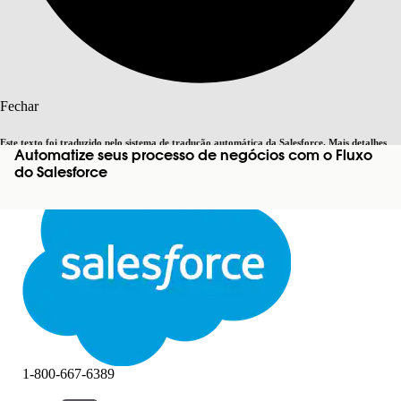
Pesquisar
Fechar
Este texto foi traduzido pelo sistema de tradução automática da Salesforce. Mais detalhes
Automatize seus processo de negócios com o Fluxo
Alternar para inglês
Agora não
aqui
.
do Salesforce
Fechar
Fechar
1-800-667-6389