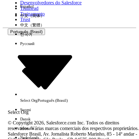
Desenvolvedores do Salesforce
Español
Trailhead
Experiência
Treinamento
中文（简体）
Trust
中文（繁體）
Português (Brasil)
한국어
Русский
Limpar tudo
Concluído
Select Org
Português (Brasil)
Suomi
Select Org
Dansk
© Copyright 2026, Salesforce.com Inc. Todos os direitos
reservados. Várias marcas comerciais dos respectivos proprietários.
Svenska
Salesforce Brasil, Av. Jornalista Roberto Marinho, 85 - 14º andar -
Sem resultados
Nederlands