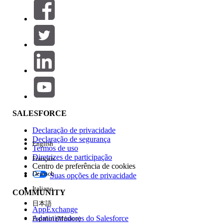
Filtros (0)
SELECIONAR FILTROS
Adicionar
Área de produtos
Impacto do recurso
SALESFORCE
Declaração de privacidade
Declaração de segurança
English
Termos de uso
Diretrizes de participação
Français
Centro de preferência de cookies
Deutsch
Suas opções de privacidade
Edição
Italiano
COMMUNITY
日本語
AppExchange
Administradores do Salesforce
Español (México)