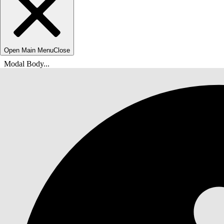
Open Main Menu
Close
Modal Body...
Вы находитесь здесь:
Справка Salesforce
Документы
Автоматизация бизнес-процессов