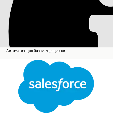
Перенаправление пр
бизнес-процессы
Вызов потока окон из оркестрации, ответвление по ре
уведомлений или запуска других процессов с прове
Автоматизация бизнес-процессов
Требуемые версии
Доступно в версиях: Lightning Experience
Просмотр поддерживаемых версий.
Данная функция требует MuleSoft для Flow: Дополн
доступа к API. Для покупки обратитесь к менеджеру п
Функции обработки документов требуют включения
Data 360 для вашей организации.
MuleSoft для Flow: Функции IDP, используемые с A
версии, обратитесь к менеджеру по работе с клиентам