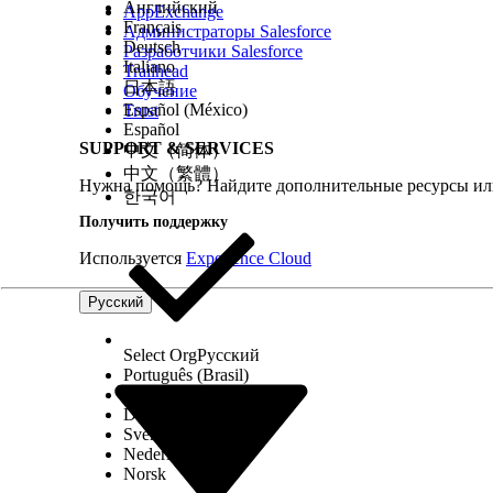
Английский
AppExchange
Подтвердите триггеры потока при загрузке док
Français
Администраторы Salesforce
для проверки человеком при настройке.
Deutsch
Разработчики Salesforce
Italiano
Trailhead
日本語
Конвейеры обработки документов с функцией «Посто
Обучение
Español (México)
Trust
человека для проверки данных.
Español
SUPPORT & SERVICES
中文（简体）
Чтобы запустить бизнес-правило, активируйте поток и
中文（繁體）
Нужна помощь? Найдите дополнительные ресурсы или
данных контракта и обновление записей посредством
한국어
Получить поддержку
См. также:
Используется
Experience Cloud
Элемент подпотока
Элемент «Решение»
Русский
Select Org
Русский
ЭТА СТАТЬЯ РЕШИЛА ВАШУ ПРОБЛЕМУ?
Português (Brasil)
Оставьте свой отзыв, чтобы мы могли стать лучше!
Suomi
Dansk
Svenska
Nederlands
Norsk