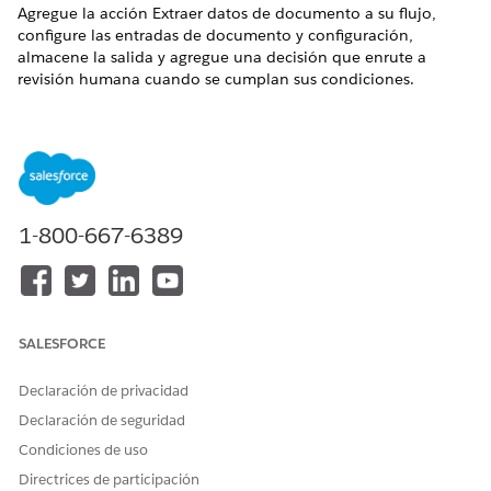
Agregue la acción Extraer datos de documento a su flujo,
configure las entradas de documento y configuración,
almacene la salida y agregue una decisión que enrute a
revisión humana cuando se cumplan sus condiciones.
EDICIONES NECESARIAS
Disponible en: Lightning Experience
Ver ediciones admitidas.
1-800-667-6389
Esta función requiere MuleSoft para Flow: Complemento
de IDP.
Professional
Edition requiere el complemento de
acceso de API. Para comprar, haga contacto con su
ejecutivo de cuentas de Salesforce.
Las funciones de procesamiento de documentos requieren
SALESFORCE
IA generativa Einstein
activada en Configuración y Data
360 aprovisionada y activada para su organización.
Declaración de privacidad
MuleSoft para Flow: Las funciones de IDP utilizadas con
Declaración de seguridad
Agentforce requieren Foundations o Agentforce 1 Edition.
Condiciones de uso
Para adquirir estas ediciones, haga contacto con su
ejecutivo de cuentas de Salesforce.
Directrices de participación