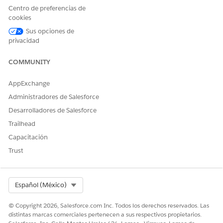
Centro de preferencias de
cookies
PERMISOS DE USUARIO NECESARIOS
Sus opciones de
Para crear, leer, modificar y
Gestionar configuraciones
privacidad
eliminar configuraciones de
de procesamiento de
procesamiento de
documentos
documentos:
COMMUNITY
Para abrir, modificar o crear
Gestionar flujo
AppExchange
una orquestación en Flow
Administradores de Salesforce
Builder:
Desarrolladores de Salesforce
Para crear flujos de pantalla
Gestionar flujo
para interfaces de revisión
Trailhead
humana:
Capacitación
Trust
Antes de configurar la extracción y el enrutamiento de
documentos, asegúrese de que tiene:
Una configuración de procesamiento de documentos que
Select Org
Español (México)
extrae los datos que desea revisar
Experiencia creando flujos y orquestaciones en Flow
© Copyright 2026, Salesforce.com Inc. Todos los derechos reservados. Las
Builder
distintas marcas comerciales pertenecen a sus respectivos propietarios.
Reglas de negocio que definen cuándo se aplica la