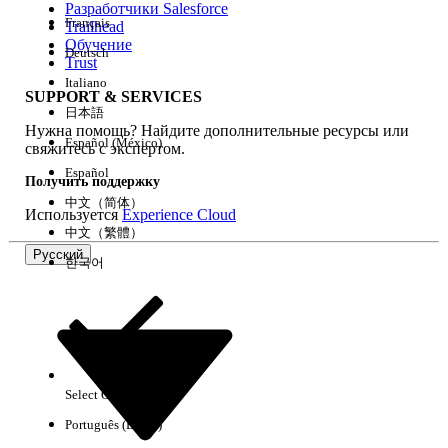
Разработчики Salesforce
Français
Trailhead
Возможности
Обучение
Deutsch
Trust
Italiano
SUPPORT & SERVICES
日本語
Нужна помощь? Найдите дополнительные ресурсы или
Очистить все
Готово
Español (México)
свяжитесь с экспертом.
Español
Получить поддержку
中文（简体）
Используется
Experience Cloud
中文（繁體）
Русский
한국어
Select Org
Русский
Português (Brasil)
Результаты отсутствуют