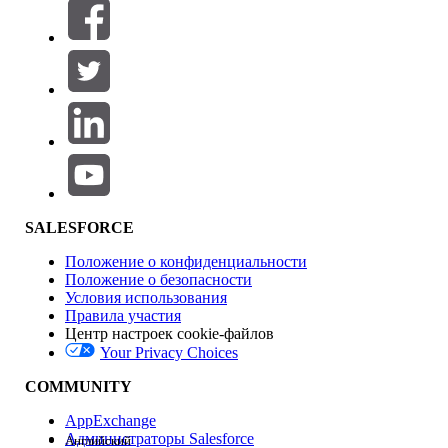
Фильтры (0)
ВЫБРАТЬ ФИЛЬТРЫ
Добавить
Область продуктов
Влияние на функции
SALESFORCE
Положение о конфиденциальности
Положение о безопасности
Условия использования
Правила участия
Центр настроек cookie-файлов
Your Privacy Choices
Версия
COMMUNITY
AppExchange
Администраторы Salesforce
Английский