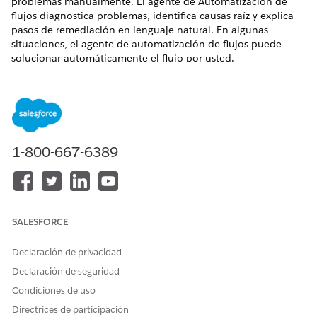
problemas manualmente. El agente de Automatización de
flujos diagnostica problemas, identifica causas raíz y explica
pasos de remediación en lenguaje natural. En algunas
situaciones, el agente de automatización de flujos puede
solucionar automáticamente el flujo por usted.
EDICIONES NECESARIAS
Disponible en: Lightning Experience
Ver ediciones compatibles.
1-800-667-6389
Esta función requiere las ediciones Foundations o
Agentforce 1. Para comprar, póngase en contacto con su
ejecutivo de cuentas de Salesforce.
SALESFORCE
Declaración de privacidad
Declaración de seguridad
Ask Agentforce es un servicio piloto o beta que está
NOTA
sujeto a las Condiciones de servicios beta en Acuerdos -
Condiciones de uso
Salesforce.com o un Acuerdo piloto unificado escrito si lo
Directrices de participación