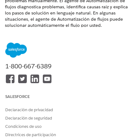
problemas manualmente. El agente de Automatización de
flujos diagnostica problemas, identifica causas raíz y explica
los pasos de solución en lenguaje natural. En algunas
situaciones, el agente de Automatización de flujos puede
solucionar automáticamente el flujo por usted.
EDICIONES NECESARIAS
Disponible en: Lightning Experience
Ver ediciones admitidas.
1-800-667-6389
Esta función requiere las ediciones Foundations o
Agentforce 1. Para comprar, haga contacto con su ejecutivo
de cuentas de Salesforce.
SALESFORCE
Declaración de privacidad
Declaración de seguridad
Ask Agentforce es un servicio piloto o beta que está
NOTA
sujeto a las Condiciones de servicios beta en Agreements -
Condiciones de uso
Salesforce.com o un Acuerdo piloto unificado escrito si lo
Directrices de participación