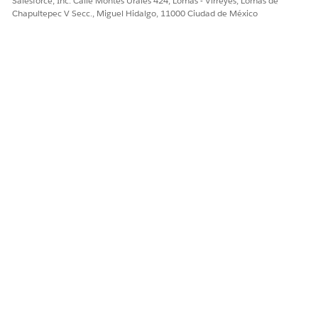
Salesforce, Inc. Calle Montes Urales 424, Lomas - Virreyes, Lomas de
Chapultepec V Secc., Miguel Hidalgo, 11000 Ciudad de México
Antes de poder utilizar Solicitar Agentforce para solucionar
errores de flujo, complete estos pasos de configuración
puntuales.
Active
IA generativa Einstein
en Configuración.
Aprovisione y active
Data 360
.
Desde Configuración, en el cuadro Búsqueda rápida,
ingrese
, luego seleccione
Agentforce
Agentforce Agents
Agents
y luego active Agentforce.
Abra cualquier flujo en Flow Builder, haga clic en
y
haga clic en
Migrar a Agentforce
.