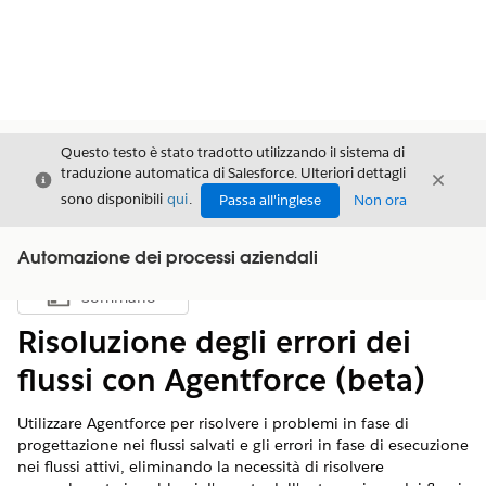
Questo testo è stato tradotto utilizzando il sistema di
traduzione automatica di Salesforce. Ulteriori dettagli
Chiudi
Chiud
Chiudi
sono disponibili
qui
.
Passa all'inglese
Non ora
Automazione dei processi aziendali
Sommario
Mostra sommario
Risoluzione degli errori dei
flussi con Agentforce (beta)
Utilizzare Agentforce per risolvere i problemi in fase di
progettazione nei flussi salvati e gli errori in fase di esecuzione
nei flussi attivi, eliminando la necessità di risolvere