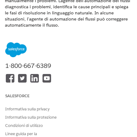
manualmente i problemi. L'agente dell'automazione dei flussi
diagnostica i problemi, identifica le cause principali e spiega
le fasi di risoluzione in linguaggio naturale. In alcune
situazioni, l'agente di automazione dei flussi può correggere
automaticamente il flusso.
VERSIONI (EDITION) RICHIESTE
Disponibile nelle versioni: Lightning Experience
Visualizzare le versioni supportate.
1-800-667-6389
Questa funzione richiede la versione Foundations Edition o
Agentforce 1. Per acquistare, contattare il proprio
responsabile account Salesforce.
SALESFORCE
Informativa sulla privacy
Informativa sulla protezione
Ask Agentforce è un servizio pilota o beta soggetto
NOTA
alle condizioni dei servizi beta in Accordi - Salesforce.com o
Condizioni di utilizzo
a un accordo pilota unificato scritto se eseguito dal cliente
Linee guida per la