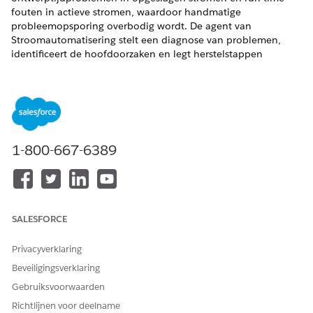
fouten in actieve stromen, waardoor handmatige
probleemopsporing overbodig wordt. De agent van
Stroomautomatisering stelt een diagnose van problemen,
identificeert de hoofdoorzaken en legt herstelstappen
allemaal in natuurlijke taal uit. In bepaalde situaties kan de
agent van Stroomautomatisering de stroom automatisch voor
u corrigeren.
VEREISTE EDITIONS
1-800-667-6389
Beschikbaar in: Lightning Experience
Ondersteunde editions weergeven.
Deze voorziening vereist de Foundations of Agentforce 1-
editions. Neem voor aanschaf contact op met uw
SALESFORCE
Salesforce Account Executive.
Privacyverklaring
Beveiligingsverklaring
Gebruiksvoorwaarden
Richtlijnen voor deelname
Agentforce vragen is een proef- of bètaservice
OPMERKING