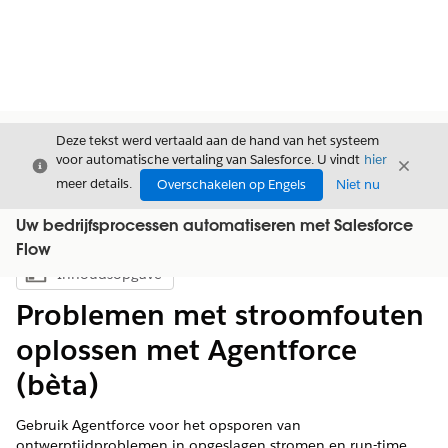
Deze tekst werd vertaald aan de hand van het systeem
voor automatische vertaling van Salesforce. U vindt
hier
Sluiten
Sluite
Sluiten
meer details.
Overschakelen op Engels
Niet nu
Uw bedrijfsprocessen automatiseren met Salesforce
Flow
Inhoudsopgave
Inhoudsopgave weergeven
Problemen met stroomfouten
oplossen met Agentforce
(bèta)
Gebruik Agentforce voor het opsporen van
ontwerptijdproblemen in opgeslagen stromen en run-time