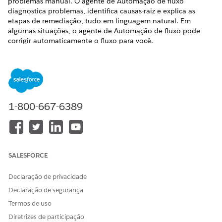
problemas manual. O agente de Automação de fluxo
diagnostica problemas, identifica causas-raiz e explica as
etapas de remediação, tudo em linguagem natural. Em
algumas situações, o agente de Automação de fluxo pode
corrigir automaticamente o fluxo para você.
EDIÇÕES OBRIGATÓRIAS
Disponível em: Lightning Experience
Exibir edições com suporte.
1-800-667-6389
Esse recurso requer as edições Foundations ou Agentforce
1. Para comprar, entre em contato com seu executivo de
conta do Salesforce.
SALESFORCE
Declaração de privacidade
Declaração de segurança
O Ask Agentforce é um serviço piloto ou beta que
NOTA
está sujeito aos Termos de serviços beta em Acordos -
Termos de uso
Salesforce.com ou um Acordo piloto unificado escrito, se
Diretrizes de participação