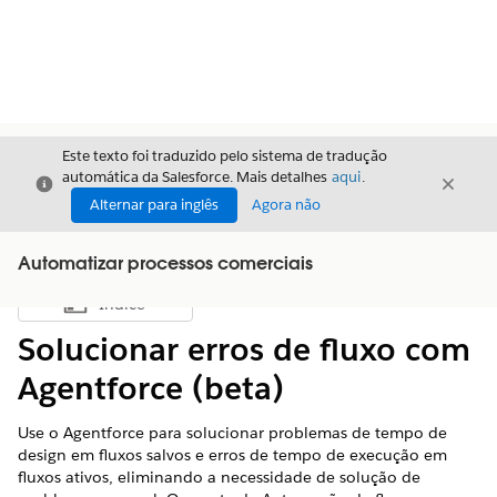
Este texto foi traduzido pelo sistema de tradução
automática da Salesforce. Mais detalhes
aqui
.
Fechar
Fecha
Fechar
Alternar para inglês
Agora não
Automatizar processos comerciais
Índice
Mostrar índice
Solucionar erros de fluxo com
Agentforce (beta)
Use o Agentforce para solucionar problemas de tempo de
design em fluxos salvos e erros de tempo de execução em
fluxos ativos, eliminando a necessidade de solução de