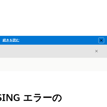
続きを読む
Clo
閉じ
閉じる
SSING エラーの