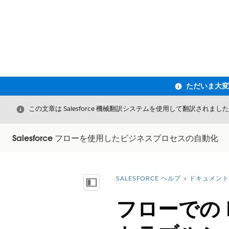
閉じる
この文章は Salesforce 機械翻訳システムを使用して翻訳されまし
Salesforce フローを使用したビジネスプロセスの自動化
SALESFORCE ヘルプ
ドキュメント
詳細情報:
目次を表示
フローでの R