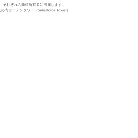
d. それぞれの商標は、それぞれの商標所有者に帰属します。
ーデンタワー（Salesforce Tower）
避するための予防方法に従います。
目を特定します。
コードの必須項目を特定します。スキーマビルダ
どちらのオプションでも必須項目が表示さ