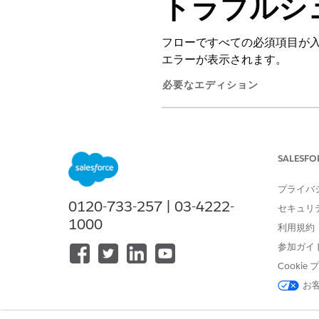
トラブルシ
フローですべての必須項目が入力
エラーが表示されます。
必要なエディション
サポートされているエディション
必要なユーザー権限
SALESFO
Einstein for Flow や Agentfor
プライバ
できるすべてのフロー タイプ、
0120-733-257 | 03-4222-
編集、作成、有効化、または無効
セキュリ
1000
利用規約
オブジェクト項目定義を参照する
参加ガイ
デバッグログを表示する
Cooki
お
REQUIRED_FIELD_MI
としてマークされたすべての