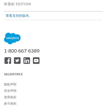
所需的 EDITION
查看支持的版本。
所需用户权限
要使用 Flow Builder 中提供的
管理流
所有流类型、元素和功能（包
括 Einstein 和 Agentforce for
Flow）打开、编辑、创建、激
1-800-667-6389
活或取消激活流：
查看对象字段定义：
查看设置和配置
查看调试日志：
查看所有数据
SALESFORCE
当流尝试创建或更新 Salesforce 记录，但没有为所有标记为必填的
隐私声明
字段提供值时，会出现 Required_FIELD_MISSING 错误。此错误
可能发生在各种流场景和上下文中。
安全声明
排除故障并解决此错误：
使用条款
参与准则
了解导致此错误的常见情况