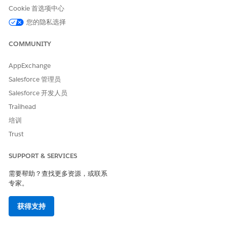
确定缺少哪个字段
Cookie 首选项中心
查找对象的所有必填字段
您的隐私选择
应用解决方案和建议以防止错误
COMMUNITY
必填字段错误的问题、解决方案和预防技术
确定常见的必填字段问题，应用解决方案，并遵循预防技术，以
AppExchange
避免 Required_FIELD_MISSING 错误。
Salesforce 管理员
确定缺少哪个字段
Salesforce 开发人员
当您收到 Required_FIELD_MISSING 错误时，请使用这些技
术来识别哪个字段导致了错误。
Trailhead
培训
查找对象的必填字段
为了防止 Required_FIELD_MISSING 错误，在构建流之前，
Trust
请为对象记录识别必填字段。有两个选项：使用方案生成器或在
对象上创建记录，但不保存。任一选项都显示必填字段，但方案
SUPPORT & SERVICES
生成器也会显示您未包含在流中的系统填充字段。
需要帮助？查找更多资源，或联系
专家。
另请参阅：
获得支持
从流创建 Salesforce 记录
流程失败时自定义发生的内容