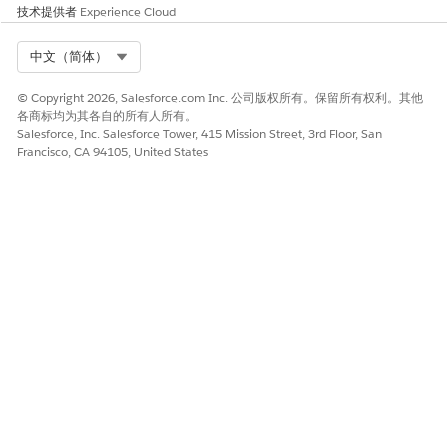
使用 Flow Builder 调试器测试或排除流故障
技术提供者
Experience Cloud
必填字段错误的问题、解决方案和预防技术
Select Org
中文（简体）
确定常见的必填字段问题，应用解决方案，并遵循预防技术，以避
© Copyright 2026, Salesforce.com Inc. 公司版权所有。保留所有权利。其他
免 Required_FIELD_MISSING 错误。
各商标均为其各自的所有人所有。
Salesforce, Inc. Salesforce Tower, 415 Mission Street, 3rd Floor, San
此表为排除必填字段错误提供了参考。每行描述一个常见问题、修
Francisco, CA 94105, United States
复它的解决方案以及在未来流中防止它的技术。
问题
解决方案
预防技术
创建不带所有必填
构建前检查必填字
维护流中常用对象
字段的记录
段
的必填字段核对清
单。在构建创建或
在使用创建记录元
在配置“创建记录”
更新记录的流之
素时，Flow
或“更新记录”元素
前，请咨询对象管
Builder 不会指示对
之前，请检查对象
理器或对象的页面
象需要哪些字段。
管理器中对象的必
布局。
如果您未手动设置
填字段。直接在元
所有必填字段，流
素中、通过分配元
将在运行时失败。
素或从屏幕输入填
充所有必填字段。
示例：
流创建联系