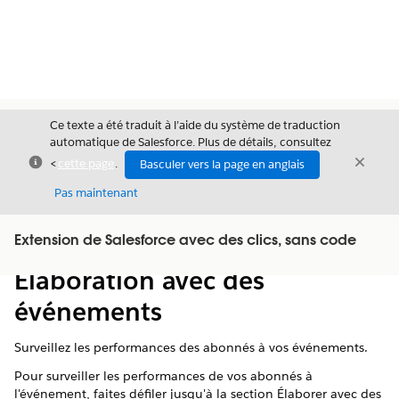
Ce texte a été traduit à l’aide du système de traduction
automatique de Salesforce. Plus de détails, consultez
Fermer
Ferme
<
cette page
.
Basculer vers la page en anglais
Fermer
Pas maintenant
Table des
Extension de Salesforce avec des clics, sans code
Afficher la table des matières
matières
Élaboration avec des
événements
Surveillez les performances des abonnés à vos événements.
Pour surveiller les performances de vos abonnés à
l'événement, faites défiler jusqu'à la section Élaborer avec des