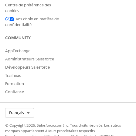
Centre de préférence des
CET ARTICLE A-T-IL RÉSOLU VOTRE PROBLÈME ?
cookies
Dites-nous ce que nous pouvons améliorer !
Vos choix en matière de
confidentialité
Oui
Non
COMMUNITY
AppExchange
Administrateurs Salesforce
Développeurs Salesforce
Trailhead
Formation
Confiance
Select Org
Français
© Copyright 2026, Salesforce.com Inc. Tous droits réservés. Les autres
marques appartiennent à leurs propriétaires respectifs.