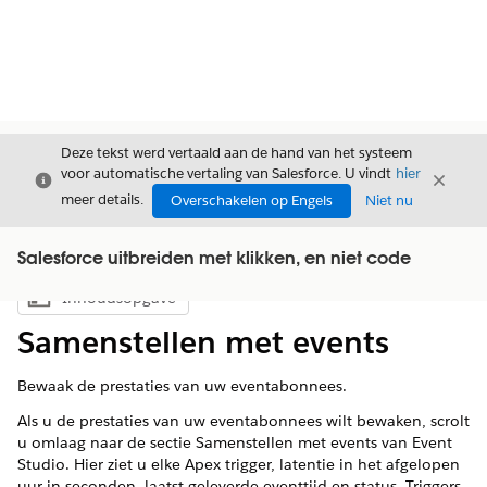
Deze tekst werd vertaald aan de hand van het systeem
voor automatische vertaling van Salesforce. U vindt
hier
Sluiten
Sluite
Sluiten
meer details.
Overschakelen op Engels
Niet nu
Salesforce uitbreiden met klikken, en niet code
Inhoudsopgave
Inhoudsopgave weergeven
Samenstellen met events
Bewaak de prestaties van uw eventabonnees.
Als u de prestaties van uw eventabonnees wilt bewaken, scrolt
u omlaag naar de sectie Samenstellen met events van Event
Studio. Hier ziet u elke Apex trigger, latentie in het afgelopen
uur in seconden, laatst geleverde eventtijd en status. Triggers