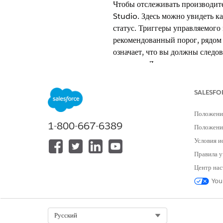
Чтобы отслеживать производите
Studio. Здесь можно увидеть ка
статус. Триггеры управляемого
рекомендованный порог, рядом 
означает, что вы должны следо
задержку. Данные о задержке н
между действиями доставки и п
открывается страница, отображ
SALESFO
определенного триггера, а если
течение этого часа не было дост
Положени
1-800-667-6389
Положение
Условия и
ЭТА СТАТЬЯ РЕШИЛА ВАШУ П
Правила у
Оставьте свой отзыв, чтобы мы могл
Центр нас
You
Select Org
Русский