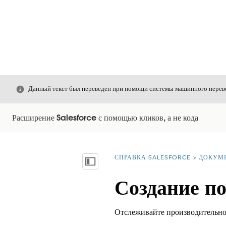
Закрыть
Данный текст был переведен при помощи системы машинного перево
Расширение Salesforce с помощью кликов, а не кода
СПРАВКА SALESFORCE
ДОКУМ
Вы находитесь здесь:
Показать содержание
Создание п
Отслеживайте производительно