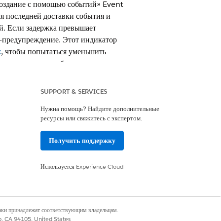
Создание с помощью событий» Event
мя последней доставки события и
ий. Если задержка превышает
а-предупреждение. Этот индикатор
x
, чтобы попытаться уменьшить
зования, и может быть задержка
ъемы велики. При нажатии на триггер
ик отображает среднюю задержку для
SUPPORT & SERVICES
ех разделов. График пустой, если в
Нужна помощь? Найдите дополнительные
ресурсы или свяжитесь с экспертом.
Получить поддержку
Да
Нет
Используется
Experience Cloud
наки принадлежат соответствующим владельцам.
co, CA 94105, United States