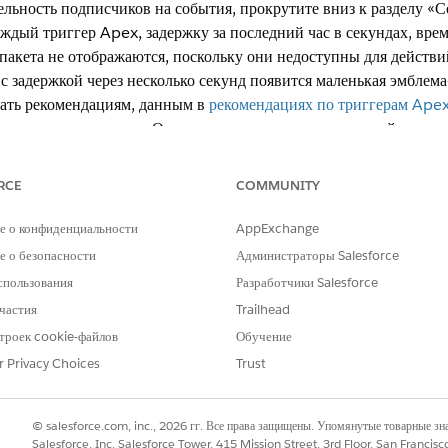
льность подписчиков на события, прокрутите вниз к разделу «
ждый триггер Apex, задержку за последний час в секундах, вре
 пакета не отображаются, поскольку они недоступны для действ
с задержкой через несколько секунд появится маленькая эмблем
вать рекомендациям, данным в
рекомендациях по триггерам Ape
е в реальном времени. Он основан на данных показателей исполь
росмотром их в пользовательском интерфейсе, особенно если об
ающая производительность подписчика за период времени. Граф
RCE
COMMUNITY
 он параллелен, то отображает одну линию, среднюю задержку вс
авки.
е о конфиденциальности
AppExchange
 о безопасности
Администраторы Salesforce
спользования
Разработчики Salesforce
РОБЛЕМУ?
частия
Trailhead
и стать лучше!
троек cookie-файлов
Обучение
r Privacy Choices
Trust
© salesforce.com, inc., 2026 гг. Все права защищены. Упомянутые товарные з
Salesforce, Inc. Salesforce Tower, 415 Mission Street, 3rd Floor, San Francis