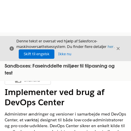
Denne tekst er oversat ved hjælp af Salesforce-
maskinoversættelsessystem. Du finder flere detaljer
her
.
Luk
Luk
Luk
Skift til engelsk
Ikke nu
Sandboxes: Faseinddelte miljøer til tilpasning og
test
Indhold
Vis indholdsfortegnelse
Implementer ved brug af
DevOps Center
Administrer ændringer og versioner i samarbejde med DevOps
Center, et værktøj designet til både low-code-administratorer
og pro-code-udviklere. DevOps Center sikrer en enkelt kilde til