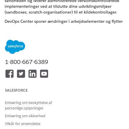
sandheden og leverer administrerede versionskontrollerede
implementeringer ved at tilslutte dine udviklingsmiljøer
(sandboxes, scratch-organisationer) til et kildekontrollager.
DevOps Center sporer ændringer i arbejdselementer og flytter
dem gennem en konfigurerbar pipeline. Hver pipelinefase
inkluderer en forgrening og en målorganisation. Promovering
af arbejdselementer mellem faser implementerer dine
ændringer i målorganisationen. Brug DevOps Center til at
administrere versioner med indbygget godkendelse og
synlighed, især når flere teams deler miljøer og frigivelsestier.
1-800-667-6389
Med DevOps Center kan du:
Spor ændringer i arbejdselementer.
Bekræft ændringer, herunder metadata og
konfigurationsdata, fra din organisation ved brug af DX
SALESFORCE
Inspector.
Opret ændringsanmodninger for ligestillet gennemgang.
Erklæring om beskyttelse af
Promover arbejdselementer gennem pipelinefaser.
personlige oplysninger
Løs flettekonflikter eller implementeringsfejl ved brug af
Erklæring om sikkerhed
DevOps Center Model Context Protocol (MCP)-værktøjer.
Vilkår for anvendelse
For mindre, specifikke implementeringer af metadata og