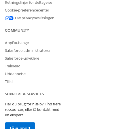
Retningslinjer for deltagelse
konfigurationsdata, der ikke kræver en fuld pipeline, skal du
bruge metadata- og dataimplementeringsfunktionen fra DX
Cookie-præferencecenter
Inspector. Se
Metadata og Data Implementering
Uw privacybeslissingen
Er du interesseret i at få mere at vide? Se
Next Generation
DevOps Center
og
Application Lifecycle Management Journey
COMMUNITY
with DevOps Center
.
AppExchange
RELATED INFORMATION HTML
Salesforce-administratorer
Opsæt DevOps Center
Salesforce-udviklere
Implementer metadata og data fra DX Inspector
Trailhead
Uddannelse
Tillid
LØSTE DENNE ARTIKEL DIT PROBLEM?
Giv os besked, så vi kan forbedre os!
SUPPORT & SERVICES
Har du brug for hjælp? Find flere
Ja
Nej
ressourcer, eller få kontakt med
en ekspert.
Få support