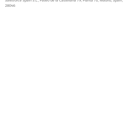
Salesforce Spain S.L., Paseo de la Castellana 79, Planta 7ª, Madrid, Spain,
28046
¿RESOLVIÓ ESTE ARTÍCULO SU PROBLEMA?
¡Háganos saber cómo podemos mejorar!
Sí
No