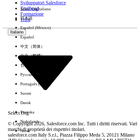
Sviluppatori Salesforce
Trailhead
Select Org
Italiano
Esperienza
Formazione
日本語
Trust
Español (México)
Italiano
Español
Cancella tutto
Chiudi
中文（简体）
中文（繁體）
한국어
Русский
Português (Brasil)
Suomi
Dansk
Svenska
Select Org
Nederlands
© Copyright 2026, Salesforce.com Inc. Tutti i diritti riservati. Vari
marchi di proprietà dei rispettivi titolari.
Norsk
salesforce.com Italy S.r.l., Piazza Filippo Meda 5, 20121 Milano
Nessun risultato