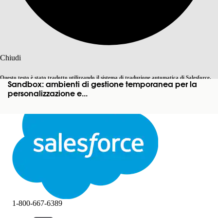
Cerca
Chiudi
Questo testo è stato tradotto utilizzando il sistema di traduzione automatica di Salesforce.
Sandbox: ambienti di gestione temporanea per la
Passa all'inglese
Non ora
Ulteriori dettagli sono disponibili
qui
.
personalizzazione e...
Chiudi
Chiudi
1-800-667-6389