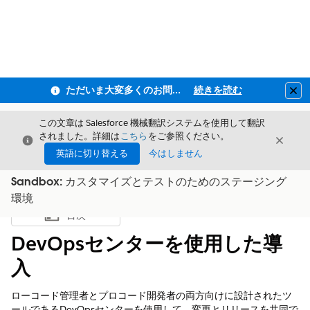
ただいま大変多くのお問い合わせをいただいており、ご連絡までにお時間を頂戴しております
続きを読む
Clo
この文章は Salesforce 機械翻訳システムを使用して翻訳
されました。詳細は
こちら
をご参照ください。
閉じる
閉じ
閉じる
英語に切り替える
今はしません
Sandbox: カスタマイズとテストのためのステージング
環境
目次
目次を表示
DevOpsセンターを使用した導
入
ローコード管理者とプロコード開発者の両方向けに設計されたツ
ールであるDevOpsセンターを使用して、変更とリリースを共同で