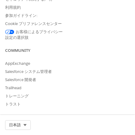
タリリース機能を使用します。「
メタデータおよびデータリリー
利用規約
ス
」を参照
参加ガイドライン:
詳細を知りたいですか?「
次世代DevOpsセンター
および
アプリケ
ーション ライフサイクル管理ジャーニー
with DevOpsセンター」
Cookie プリファレンスセンター
を参照してください。
お客様によるプライバシー
設定の選択肢
関連項目:
COMMUNITY
DevOpsセンターの設定
DX インスペクターからのメタデータとデータのリリース
AppExchange
Salesforce システム管理者
Salesforce 開発者
この記事で問題は解決されましたか?
Trailhead
ご意見をお待ちしております。
トレーニング
はい
いいえ
トラスト
Select Org
日本語