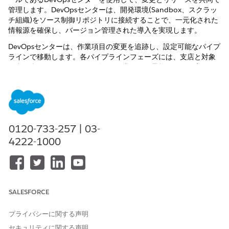
管理します。DevOpsセンターは、開発環境(Sandbox、スクラッ
チ組織)をソース制御リポジトリに接続することで、一元化された
情報源を確保し、バージョン管理された導入を実現します。
DevOpsセンターは、作業項目の変更を追跡し、設定可能なパイプ
ラインで移動します。各パイプラインフェーズには、支店と対象
組織が含まれます。フェーズ間で作業項目を昇格すると、変更が
対象組織にリリースされます。DevOpsセンターを使用して、組み
込みの承認と表示を使用してリリースを管理します。特に、複数
のチームが環境とリリース パスを共有している場合に便利です。
DevOpsセンターでは、次のことができます。
0120-733-257 | 03-
作業項目の変更を追跡します。
4222-1000
DX インスペクターを使用して、メタデータや設定データなど
の変更を組織から確定します。
ピアレビュー用の変更要求を作成します。
パイプラインフェーズで作業項目を昇格させます。
DevOpsセンターMCP(Model Context Protocol)ツールを使用
SALESFORCE
して、マージの競合やリリースの失敗を解決します。
パイプライン全体を必要としないメタデータと設定データの小規
プライバシーに関する声明
模な特定のリリースには、DX インスペクターのメタデータとデー
セキュリティに関する声明