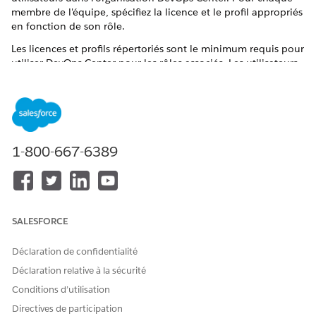
membre de l'équipe, spécifiez la licence et le profil appropriés
en fonction de son rôle.
Les licences et profils répertoriés sont le minimum requis pour
utiliser DevOps Center pour les rôles associés. Les utilisateurs
peuvent également disposer d'une licence ou d'un profil plus
complet qui leur accorde un accès dépassant la configuration
minimale requise pour DevOps Center. Notez toutefois l'accès
que vous déléguez à vos utilisateurs dans votre organisation.
Licences et profils minimum requis
1-800-667-6389
ROLE
LICENCE
PROFIL
Chef de projet,
Salesforce
Utilisateur
Gestionnaire de
standard
version (toute
SALESFORCE
personne qui gère
et ajoute des
environnements
Déclaration de confidentialité
au DevOps
Déclaration relative à la sécurité
Center)
Conditions d’utilisation
Membres de
Accès limité à
Utilisateur à accès
Directives de participation
l'équipe
Salesforce -
limité