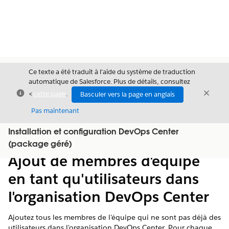
Ce texte a été traduit à l’aide du système de traduction
automatique de Salesforce. Plus de détails, consultez
Fermer
Ferme
<
cette page
.
Basculer vers la page en anglais
Fermer
Pas maintenant
Installation et configuration DevOps Center
Table des
Afficher la table des matières
(package géré)
matières
Ajout de membres d'équipe
en tant qu'utilisateurs dans
l'organisation DevOps Center
Ajoutez tous les membres de l'équipe qui ne sont pas déjà des
utilisateurs dans l'organisation DevOps Center. Pour chaque