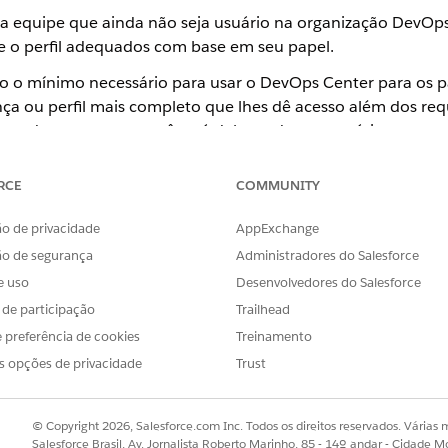
 equipe que ainda não seja usuário na organização DevOp
 e o perfil adequados com base em seu papel.
 são o mínimo necessário para usar o DevOps Center para os p
a ou perfil mais completo que lhes dê acesso além dos req
iente do acesso que você está delegando aos usuários na sua
RCE
COMMUNITY
LICENÇA
PERF
versão
Salesforce
Usuár
o de privacidade
AppExchange
e adicione
ão de segurança
Administradores do Salesforce
e uso
Desenvolvedores do Salesforce
Acesso limitado ao Salesforce – Gratuito
Usuár
s de participação
Trailhead
 preferência de cookies
Treinamento
o gera um email convidando os novos usuários para a organização
s opções de privacidade
Trust
s Center, não há muito para eles fazer na organização. Recomend
evOps Center e aguarde até que ela ouça sua mensagem antes de fa
© Copyright 2026, Salesforce.com Inc. Todos os direitos reservados. Várias m
Salesforce Brasil, Av. Jornalista Roberto Marinho, 85 - 14º andar - Cidade M