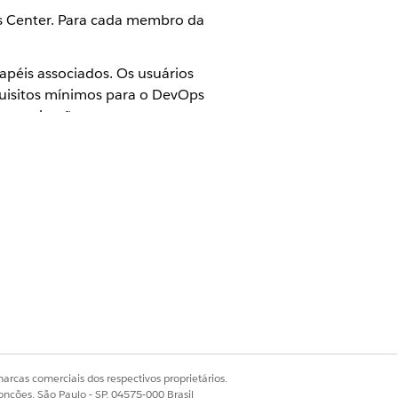
s Center. Para cada membro da
apéis associados. Os usuários
uisitos mínimos para o DevOps
 organização.
IL
io padrão
io de acesso limitado
. Mas até que você tenha terminado
amos que você informe sua equipe que
zer login.
arcas comerciais dos respectivos proprietários.
onções, São Paulo - SP, 04575-000 Brasil