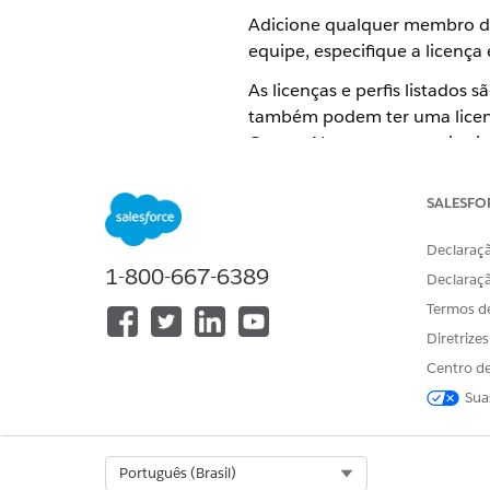
Adicione qualquer membro da
equipe, especifique a licença
As licenças e perfis listados
também podem ter uma licenç
Center. No entanto, esteja c
Licenças e perfis mínimos exigidos
SALESFO
PAPEL
Gerente de projeto, gerente de 
Declaraçã
(qualquer pessoa que gerencie 
1-800-667-6389
Declaraç
ambientes ao DevOps Center)
Termos d
Membros da equipe
Diretrize
Centro de
Esse procediment
DICA
Sua
de configurar o DevOp
está configurando o D
Select Org
Português (Brasil)