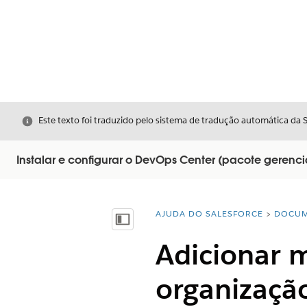
Fechar
Este texto foi traduzido pelo sistema de tradução automática da 
Instalar e configurar o DevOps Center (pacote gerenc
AJUDA DO SALESFORCE
DOCUM
Você está aqui:
Mostrar índice
Adicionar 
organizaçã