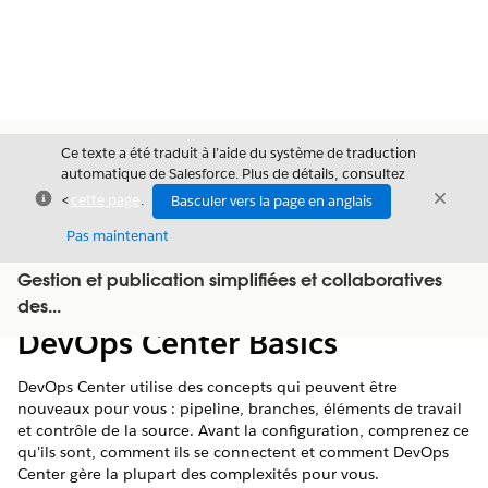
Ce texte a été traduit à l’aide du système de traduction
automatique de Salesforce. Plus de détails, consultez
Fermer
Ferme
<
cette page
.
Basculer vers la page en anglais
Fermer
Pas maintenant
Gestion et publication simplifiées et collaboratives
Table des
Afficher la table des matières
des...
matières
DevOps Center Basics
DevOps Center utilise des concepts qui peuvent être
nouveaux pour vous : pipeline, branches, éléments de travail
et contrôle de la source. Avant la configuration, comprenez ce
qu'ils sont, comment ils se connectent et comment DevOps
Center gère la plupart des complexités pour vous.