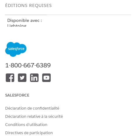
ÉDITIONS REQUISES
Disponible avec :
Lightning
Experience dans
les éditions
Professionnel
(accès API requis),
Entreprise
,
Performance
,
1-800-667-6389
Unlimited
et
Developer
Disponible avec :
Government
Cloud Plus
SALESFORCE
comme
interopérable.
L'activation du
Déclaration de confidentialité
Centre DevOps
Déclaration relative à la sécurité
dans les
organisations
Conditions d’utilisation
Government
Directives de participation
Cloud Plus peut