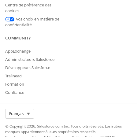
entraîner l'envoi
Centre de préférence des
d'une quantité de
cookies
données
Vos choix en matière de
supérieure à la
confidentialité
limite autorisée.
Pour plus de
détails, contactez
COMMUNITY
votre chargé de
compte
AppExchange
Salesforce.
Administrateurs Salesforce
Pas disponible
Développeurs Salesforce
avec : La zone
EU
Operating
. La
Trailhead
zone EU
Formation
Operating est une
offre payante
Confiance
spéciale qui
fournit un niveau
d'engagement de
Select Org
Français
résidence des
données avancé.
Le Centre DevOps
© Copyright 2026, Salesforce.com Inc. Tous droits réservés. Les autres
est
pris en charge
marques appartiennent à leurs propriétaires respectifs.
dans les