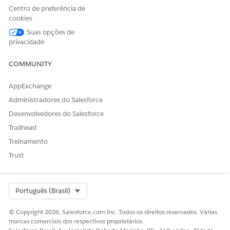
permitirá o envio
Centro de preferência de
de dados fora dos
cookies
limites de
Suas opções de
autorização. Entre
privacidade
em contato com
seu executivo de
conta do
COMMUNITY
Salesforce para
obter mais
AppExchange
detalhes.
Administradores do Salesforce
Não disponível
Desenvolvedores do Salesforce
em: Zona de
operação da UE
.
Trailhead
A zona de
Treinamento
operação da UE é
uma oferta paga
Trust
especial que
proporciona um
nível maior de
compromisso de
Select Org
Português (Brasil)
residência de
dados.
Há
suporte
© Copyright 2026, Salesforce.com Inc. Todos os direitos reservados. Várias
para o DevOps
marcas comerciais dos respectivos proprietários.
Center em