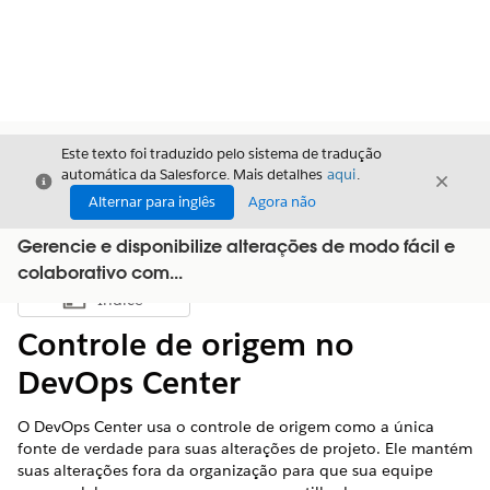
Este texto foi traduzido pelo sistema de tradução
automática da Salesforce. Mais detalhes
aqui
.
Fechar
Fecha
Fechar
Alternar para inglês
Agora não
Gerencie e disponibilize alterações de modo fácil e
colaborativo com...
Índice
Mostrar índice
Controle de origem no
DevOps Center
O DevOps Center usa o controle de origem como a única
fonte de verdade para suas alterações de projeto. Ele mantém
suas alterações fora da organização para que sua equipe