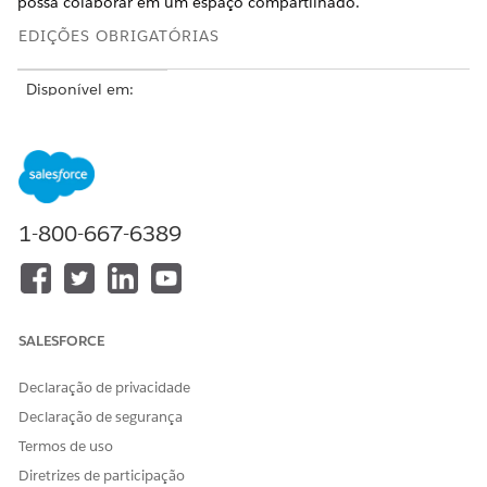
possa colaborar em um espaço compartilhado.
EDIÇÕES OBRIGATÓRIAS
Disponível em:
Lightning
Experience nas
edições
Professional
(exige acesso à
API),
Enterprise
,
Performance
,
1-800-667-6389
Unlimited
e
Developer
Editions
Disponível em:
SALESFORCE
Government
Cloud Plus
como
interoperável.
Declaração de privacidade
Ativar o DevOps
Declaração de segurança
Center em
organizações
Termos de uso
Government
Diretrizes de participação
Cloud Plus