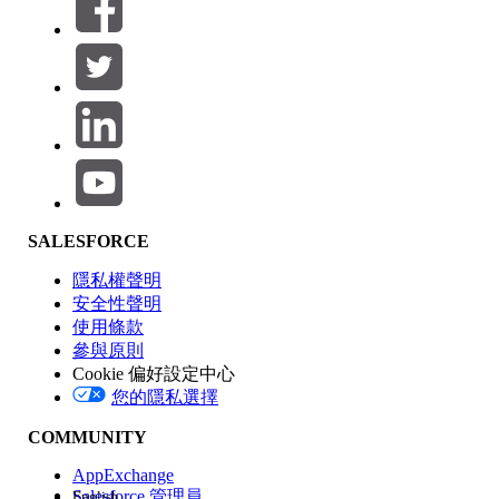
篩選條件： (0)
選取篩選
新增
產品區域
SALESFORCE
功能影響
隱私權聲明
安全性聲明
使用條款
參與原則
Cookie 偏好設定中心
版本
您的隱私選擇
COMMUNITY
AppExchange
Salesforce 管理員
English