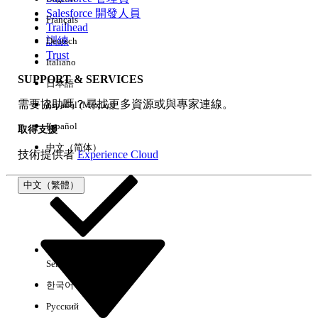
Salesforce 開發人員
Français
經驗
Trailhead
訓練
Deutsch
Trust
Italiano
SUPPORT & SERVICES
日本語
全部清除
完成
需要協助嗎？尋找更多資源或與專家連線。
Español (México)
Español
取得支援
中文（简体）
技術提供者
Experience Cloud
中文（繁體）
Select Org
中文（繁體）
한국어
Русский
沒有結果