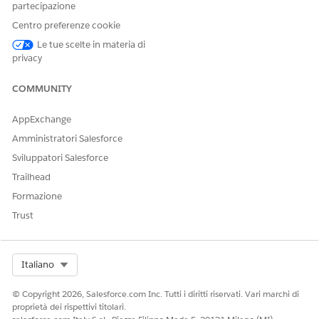
Government
partecipazione
Cloud Plus
Centro preferenze cookie
consente alle
organizzazioni di
Le tue scelte in materia di
inviare dati al di
privacy
fuori del limite
dell'autorizzazion
COMMUNITY
e. Per ulteriori
dettagli, rivolgersi
AppExchange
al responsabile
account
Amministratori Salesforce
Salesforce.
Sviluppatori Salesforce
Non disponibile
Trailhead
in: Area
operativa
Formazione
del'Unione
Europea
. L'area
Trust
operativa
dell'Unione
Europea è
un'offerta a
Select Org
Italiano
pagamento
speciale che offre
© Copyright 2026, Salesforce.com Inc. Tutti i diritti riservati. Vari marchi di
un livello
proprietà dei rispettivi titolari.
avanzato di