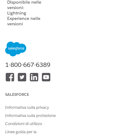
Disponibile nelle
versioni:
Lightning
Experience nelle
versioni
Professional
Edition
(accesso
API richiesto),
Enterprise
Edition,
Performance
Edition
,
1-800-667-6389
Unlimited Edition
e
Developer
Edition
Disponibile nelle
versioni:
SALESFORCE
Government
Cloud Plus
come
Informativa sulla privacy
interoperabile.
Informativa sulla protezione
L'attivazione di
DevOps Center
Condizioni di utilizzo
nelle
Linee guida per la
organizzazioni