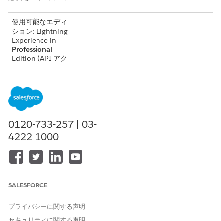
使用可能なエディ
ション: Lightning
Experience in
Professional
Edition (API アク
セスが必要)、
Enterprise
Edition、
Performance
Edition
、
Unlimited
0120-733-257 | 03-
Edition、および
Developer
Edition
4222-1000
使用可能な製品: 相
互動作可能な製品
として
Government
SALESFORCE
Cloud Plus
。
Government
Cloud Plus 組織で
プライバシーに関する声明
DevOps センター
セキュリティに関する声明