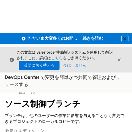
ただいま大変多くのお問い合わせをいただいており、ご連絡までにお時間を頂戴しております
続きを読む
Clo
この文章は Salesforce 機械翻訳システムを使用して翻訳
されました。詳細は
こちら
をご参照ください。
閉じる
閉じ
閉じる
英語に切り替える
今はしません
DevOps Center で変更を簡単かつ共同で管理およびリ
リースする
目次
目次を表示
ソース制御ブランチ
ブランチは、他のユーザーの作業に影響を与えることなく変更で
きるプロジェクトのローカルコピーです。
必要なエディション