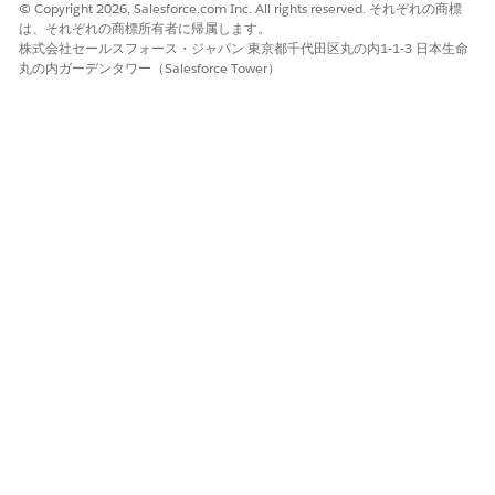
© Copyright 2026, Salesforce.com Inc. All rights reserved. それぞれの商標
用規約が適用され
は、それぞれの商標所有者に帰属します。
ます。
株式会社セールスフォース・ジャパン 東京都千代田区丸の内1-1-3 日本生命
丸の内ガーデンタワー（Salesforce Tower）
各パイプラインフェーズには、ソース制御リポジトリのブランチ
があります。インテグレーションなどの第 1 フェーズブランチに
は、次のフェーズに移行する準備ができた承認済み変更が含まれ
ます。機能ブランチには、1 つの作業項目の変更が含まれます。
たとえば、
です。
feature/WI-000042
DevOps センター で作業項目の環境を選択すると、パイプライン
の最初のフェーズブランチからその作業項目の機能ブランチが自
動的に作成されます。変更は、チームがレビューして承認するま
でそのブランチに留まります。承認後、DevOps センター はブラ
ンチを第 1 フェーズブランチにマージします。変更が昇格する
と、DevOpsセンターは、後のパイプライン フェーズのために変
更を支店にマージします。
支店ライフサイクル
ステップ1:DevOpsセンターは、インテグレーションなどの最初の
パイプライン フェーズのブランチから作業項目のブランチを作成
します。