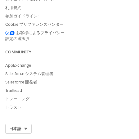
を有効にすると、
認証境界外にデー
利用規約
タが送信される可
参加ガイドライン:
能性があります。
Cookie プリファレンスセンター
詳細は、
Salesforce アカウ
お客様によるプライバシー
ントエグゼクティ
設定の選択肢
ブにお問い合わせ
ください。
COMMUNITY
使用不可能なゾー
AppExchange
ン:
EU オペレーテ
ィング
ゾーン。EU
Salesforce システム管理者
オペレーティング
Salesforce 開発者
ゾーンは、データ
レジデンシーコミ
Trailhead
ットメントのレベ
トレーニング
ルを強化する特別
な有料製品です。
トラスト
DevOps Center
は、EU の OZ に含
まれない EU 内の
Select Org
日本語
組織で
サポートさ
れ
、標準の製品利