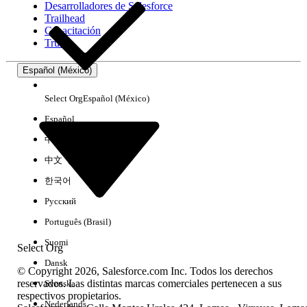
Desarrolladores de Salesforce
Trailhead
Experiencia
Capacitación
Trust
Español (México)
Borrar todo
Listo
Select Org
Español (México)
Español
中文（简体）
中文（繁體）
한국어
Русский
Português (Brasil)
Suomi
Select Org
Dansk
© Copyright 2026, Salesforce.com Inc. Todos los derechos
reservados. Las distintas marcas comerciales pertenecen a sus
Svenska
respectivos propietarios.
No hay resultados
Nederlands