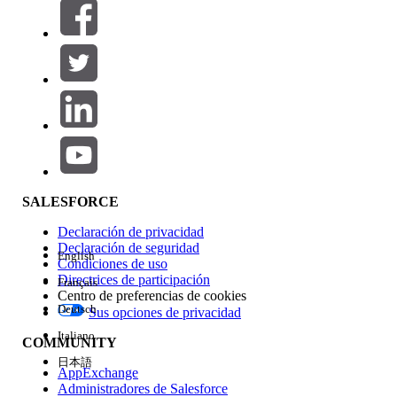
Filtros (0)
SELECCIONAR FILTROS
Agregar
Área de productos
Repercusión de función
SALESFORCE
Declaración de privacidad
Declaración de seguridad
English
Condiciones de uso
Directrices de participación
Français
Centro de preferencias de cookies
Deutsch
Sus opciones de privacidad
Edición
Italiano
COMMUNITY
日本語
AppExchange
Administradores de Salesforce