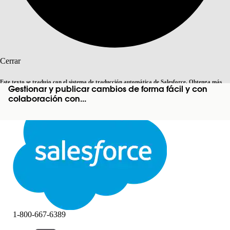
Buscar
Cerrar
Este texto se tradujo con el sistema de traducción automática de Salesforce. Obtenga más
Gestionar y publicar cambios de forma fácil y con
Cambiar a inglés
Ahora no
detalles
aquí
.
colaboración con...
Cerrar
Cerrar
1-800-667-6389