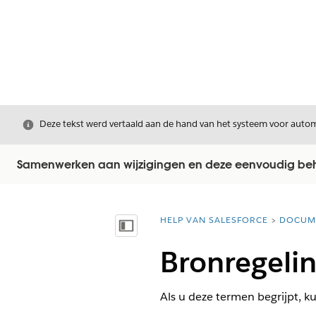
Sluiten
Deze tekst werd vertaald aan de hand van het systeem voor automa
Samenwerken aan wijzigingen en deze eenvoudig behe
HELP VAN SALESFORCE
DOCUM
U bent hier:
Inhoudsopgave weergeven
Bronregeli
Als u deze termen begrijpt, k