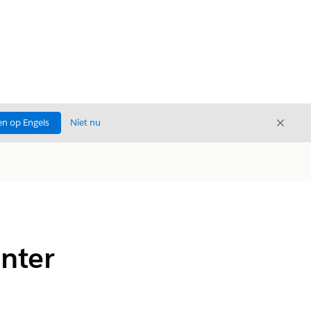
Sluite
n op Engels
Niet nu
Sluiten
nter