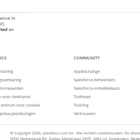
ience in
t),
ited
en
ud Plus
als
ter
 Plus-
RCE
COMMUNITY
ns buiten de
nden. Neem
rklaring
AppExchange
Account
gsverklaring
Salesforce-beheerders
voorwaarden
Salesforce-ontwikkelaars
ng
-zone.
ese Unie is
en voor deelname
Trailhead
ng die een
centrum voor cookies
Training
cherming
privacybeslissingen
Vertrouwen
de EU die
© Copyright 2026, salesforce.com inc. Alle rechten voorbehouden. De dive
SFDC Netherlands BV, Gustav Mahlerlaan 2970, 1081 LA, Amsterdam, Nede