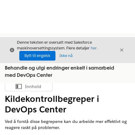
Denne teksten er oversatt med Salesforce
maskinoversettingssystem. Flere detaljer
her
.
Avslutt
Avslut
Avslutt
Bytt til engelsk
Ikke nå
Behandle og utgi endringer enkelt i samarbeid
med DevOps Center
Innhold
Vis innholdsfortegnelse
Kildekontrollbegreper i
DevOps Center
Ved å forstå disse begrepene kan du arbeide mer effektivt og
reagere raskt på problemer.