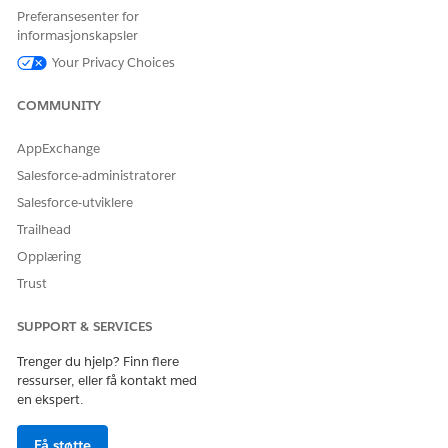
sen. Kontakt din
Preferansesenter for
Salesforce-
informasjonskapsler
kundeansvarlig
for å få flere
Your Privacy Choices
detaljer.
COMMUNITY
Ikke tilgjengelig i
EU Operating
Zone. EU-
AppExchange
operasjonssone er
Salesforce-administratorer
et spesielt betalt
tilbud som gir et
Salesforce-utviklere
forbedret nivå av
Trailhead
dataoppbevarings
forpliktelse.
Opplæring
DevOps Center
er
Trust
støttet i
organisasjoner i
EU som ikke er en
SUPPORT & SERVICES
del av EU OZ, i
henhold til
Trenger du hjelp? Finn flere
standard
ressurser, eller få kontakt med
produktvilkår.
en ekspert.
Gren
Få støtte