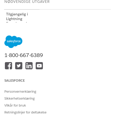
NØDVENDIGE UTGAVER
Tilgjengelig i
Lightning
Experience i
Professional
(API-
tilgang kreves),
Enterprise
,
Performance
,
Ubegrenset
og
Developer
Edition
1-800-667-6389
Tilgjengelig i
Government
Cloud Plus
som
interoperabel.
Aktivering av
SALESFORCE
DevOps Center i
Government
Personvernerklæring
Cloud Plus-
organisasjoner
Sikkerhetserklæring
kan sende data
Vilkår for bruk
utenfor
godkjenningsgren
Retningslinjer for deltakelse