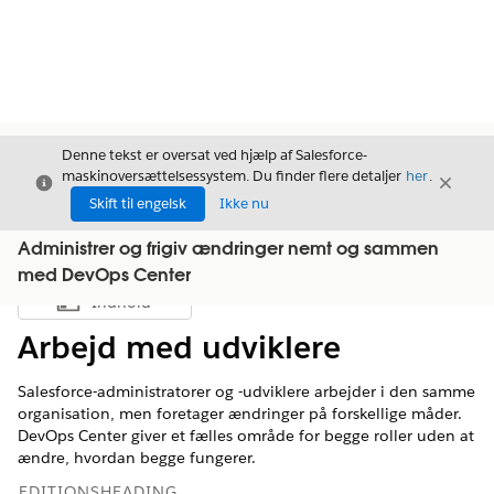
Denne tekst er oversat ved hjælp af Salesforce-
maskinoversættelsessystem. Du finder flere detaljer
her
.
Luk
Luk
Luk
Skift til engelsk
Ikke nu
Administrer og frigiv ændringer nemt og sammen
med DevOps Center
Indhold
Vis indholdsfortegnelse
Arbejd med udviklere
Salesforce-administratorer og -udviklere arbejder i den samme
organisation, men foretager ændringer på forskellige måder.
DevOps Center giver et fælles område for begge roller uden at
ændre, hvordan begge fungerer.
EDITIONSHEADING