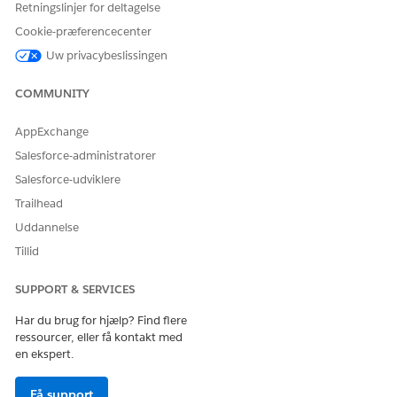
Retningslinjer for deltagelse
sen. Kontakt din
Salesforce-
Cookie-præferencecenter
kontoansvarlige
Uw privacybeslissingen
for at få flere
oplysninger.
COMMUNITY
Ikke tilgængelig i:
EU Operating
AppExchange
Zone. EU-
driftszone er et
Salesforce-administratorer
særligt betalt
Salesforce-udviklere
tilbud, der giver
et forbedret
Trailhead
niveau af
Uddannelse
forpligtelse for
dataplacering.
Tillid
DevOps Center
er
understøttet i
SUPPORT & SERVICES
organisationer i
EU, der ikke er en
Har du brug for hjælp? Find flere
del af EU OZ, i
ressourcer, eller få kontakt med
henhold til
en ekspert.
standardproduktv
ilkår og -
betingelser.
Få support