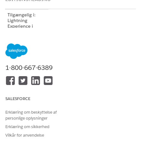
Tilgængelig i:
Lightning
Experience i
versionerne
Professional
(API-
adgang kræves),
Enterprise
,
Performance
,
Unlimited
og
Developer
Edition
1-800-667-6389
Tilgængelig i:
Government
Cloud Plus
som
interoperable.
SALESFORCE
Aktivering af
DevOps Center i
Government
Erklæring om beskyttelse af
Cloud Plus-
personlige oplysninger
organisationer
Erklæring om sikkerhed
kan sende data
uden for
Vilkår for anvendelse
autorisationsgræn