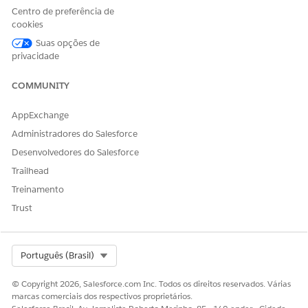
Cloud Plus
Centro de preferência de
permitirá o envio
cookies
de dados fora dos
Suas opções de
limites de
privacidade
autorização. Entre
em contato com
seu executivo de
COMMUNITY
conta do
Salesforce para
AppExchange
obter mais
detalhes.
Administradores do Salesforce
Desenvolvedores do Salesforce
Não disponível
em: Zona de
Trailhead
operação da UE
.
Treinamento
A zona de
operação da UE é
Trust
uma oferta paga
especial que
proporciona um
Select Org
nível maior de
Português (Brasil)
compromisso de
residência de
© Copyright 2026, Salesforce.com Inc. Todos os direitos reservados. Várias
dados.
Há
suporte
marcas comerciais dos respectivos proprietários.
para o DevOps