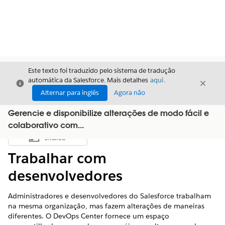
Este texto foi traduzido pelo sistema de tradução
automática da Salesforce. Mais detalhes
aqui
.
Fechar
Fecha
Fechar
Alternar para inglês
Agora não
Gerencie e disponibilize alterações de modo fácil e
colaborativo com...
Índice
Mostrar índice
Trabalhar com
desenvolvedores
Administradores e desenvolvedores do Salesforce trabalham
na mesma organização, mas fazem alterações de maneiras
diferentes. O DevOps Center fornece um espaço