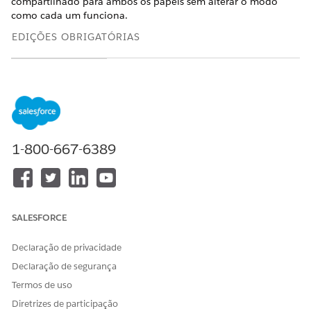
compartilhado para ambos os papéis sem alterar o modo
como cada um funciona.
EDIÇÕES OBRIGATÓRIAS
Disponível em:
Lightning
Experience nas
edições
Professional
(exige acesso à
API),
Enterprise
,
1-800-667-6389
Performance
,
Unlimited
e
Developer
Editions
SALESFORCE
Disponível em:
Government
Cloud Plus
como
Declaração de privacidade
interoperável.
Declaração de segurança
Ativar o DevOps
Center em
Termos de uso
organizações
Diretrizes de participação
Government