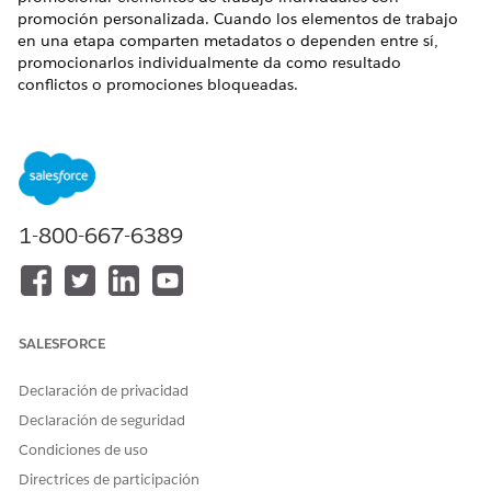
promoción personalizada. Cuando los elementos de trabajo
en una etapa comparten metadatos o dependen entre sí,
promocionarlos individualmente da como resultado
conflictos o promociones bloqueadas.
EDICIONES NECESARIAS
Disponible en:
Lightning
Experience en
1-800-667-6389
Professional
(se
requiere acceso
de API),
Enterprise
,
Performance
,
Unlimited
y
SALESFORCE
Developer
Edition
No disponible en:
Declaración de privacidad
Government
Declaración de seguridad
Cloud Plus
.
Póngase en
Condiciones de uso
contacto con su
Directrices de participación
ejecutivo de