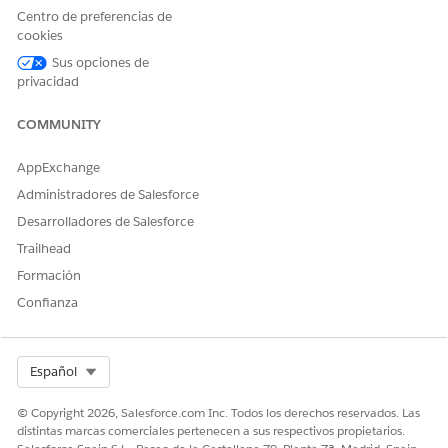
cuenta de
Centro de preferencias de
Salesforce para
cookies
obtener más
Sus opciones de
detalles.
privacidad
No disponible en:
Zona de
COMMUNITY
Operación de UE
.
La zona de
AppExchange
Operación de la
Unión Europea es
Administradores de Salesforce
una oferta de
Desarrolladores de Salesforce
pago especial que
proporciona un
Trailhead
nivel mejorado de
Formación
compromiso de
residencia de
Confianza
datos. Centro de
DevOps
es
compatible con
Select Org
Español
organizaciones en
la UE que no
forman parte del
© Copyright 2026, Salesforce.com Inc. Todos los derechos reservados. Las
OZ de la UE,
distintas marcas comerciales pertenecen a sus respectivos propietarios.
según los