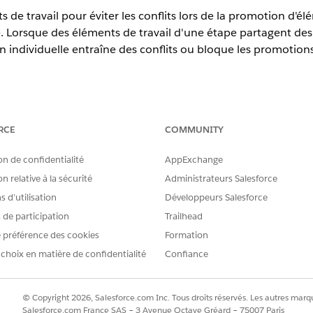
 de travail pour éviter les conflits lors de la promotion d'él
. Lorsque des éléments de travail d'une étape partagent d
n individuelle entraîne des conflits ou bloque les promotions
erience dans
s API
RCE
COMMUNITY
e
,
Unlimited
on de confidentialité
AppExchange
nt Cloud
n relative à la sécurité
Administrateurs Salesforce
actez votre
 d’utilisation
Développeurs Salesforce
s de participation
Trailhead
 Operating
.
ffre payante
 préférence des cookies
Formation
 choix en matière de confidentialité
Confiance
s données
is en charge
on
ie de la
© Copyright 2026, Salesforce.com Inc. Tous droits réservés. Les autres marqu
Salesforce.com France SAS – 3 Avenue Octave Gréard – 75007 Paris