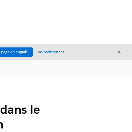
Ferme
a page en anglais
Pas maintenant
Fermer
dans le
n