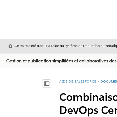
Fermer
Ce texte a été traduit à l’aide du système de traduction automatiq
Gestion et publication simplifiées et collaboratives des.
AIDE DE SALESFORCE
DOCUME
Vous êtes ici :
Afficher la table des matières
Combinaison
DevOps Cen