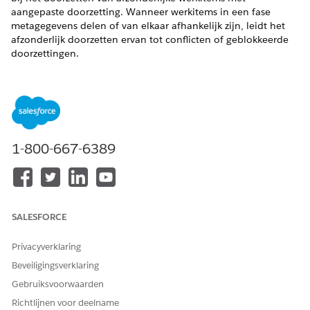
aangepaste doorzetting. Wanneer werkitems in een fase
metagegevens delen of van elkaar afhankelijk zijn, leidt het
afzonderlijk doorzetten ervan tot conflicten of geblokkeerde
doorzettingen.
VEREISTE EDITIONS
Beschikbaar in:
Lightning
Experience in
1-800-667-6389
Professional
(API-
toegang vereist),
Enterprise
,
Performance
,
Unlimited
en
Developer
Edition
SALESFORCE
Niet beschikbaar
in:
Government
Privacyverklaring
Cloud Plus
. Neem
Beveiligingsverklaring
contact op met
uw Salesforce
Gebruiksvoorwaarden
Account Executive
Richtlijnen voor deelname
voor meer