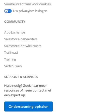
informatie.
Voorkeurcentrum voor cookies
Uw privacybeslissingen
Niet beschikbaar
in:
EU Operating
-
zone.
COMMUNITY
Operationele
zone van de
AppExchange
Europese Unie is
Salesforce-beheerders
een speciale
betaalde
Salesforce-ontwikkelaars
aanbieding die
Trailhead
een uitgebreid
niveau
Training
gegevensbescher
Vertrouwen
ming biedt.
DevOps Center
wordt
per
SUPPORT & SERVICES
standaardproduct
voorwaarden
Hulp nodig? Zoek naar meer
ondersteund in
resources of neem contact met
organisaties in de
een expert op.
EU die geen deel
uitmaken van EU
Ondersteuning ophalen
OZ.