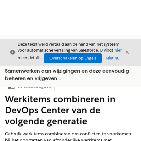
Deze tekst werd vertaald aan de hand van het systeem
voor automatische vertaling van Salesforce. U vindt
hier
Sluiten
Sluite
Sluiten
meer details.
Overschakelen op Engels
Niet nu
Samenwerken aan wijzigingen en deze eenvoudig
beheren en vrijgeven...
Inhoudsopgave
Inhoudsopgave weergeven
Werkitems combineren in
DevOps Center van de
volgende generatie
Gebruik werkitems combineren om conflicten te voorkomen
bij het doorzetten van afzonderlijke werkitems met