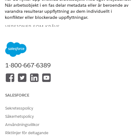
När arbetsobjekt i en fas delar metadata eller är beroende av
varandra resulterar uppflyttning av dem individuellt i
konflikter eller blockerade uppflyttningar.
VERSIONER SOM KRÄVS
Tillgängliga i:
Lightning
Experience i
versionerna
Professional
(API-
1-800-667-6389
åtkomst krävs),
Enterprise
,
Performance
,
Unlimited
och
Developer
SALESFORCE
Inte tillgängligt i:
Government
Sekretesspolicy
Cloud Plus
.
Säkerhetspolicy
Kontakta din
kundansvariga på
Användningsvillkor
Salesforce för mer
Riktlinjer för deltagande
information.