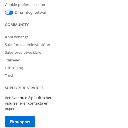
Cookie-preferenscenter
Inte tillgängligt i:
Dina integritetsval
EU:s
driftsområde
.
EU:s operativa
COMMUNITY
område är ett
särskilt
AppExchange
betalerbjudande
som ger en
Salesforce-administratörer
utökad nivå av
Salesforce-utvecklare
datalagringsåtaga
nden. DevOps
Trailhead
Center stöds i
Utbildning
organisationer i
EU som inte
är
en
Trust
del av EU OZ,
enligt
SUPPORT & SERVICES
standardproduktv
illkor.
Behöver du hjälp? Hitta fler
resurser eller kontakta en
expert.
Få support