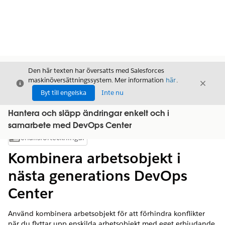
Den här texten har översatts med Salesforces
maskinöversättningssystem. Mer information
här
.
Stäng
Stäng
Stäng
Byt till engelska
Inte nu
Hantera och släpp ändringar enkelt och i
samarbete med DevOps Center
Innehållsförteckningar
Visa innehållsförteckning
Kombinera arbetsobjekt i
nästa generations DevOps
Center
Använd kombinera arbetsobjekt för att förhindra konflikter
när du flyttar upp enskilda arbetsobjekt med eget erbjudande.