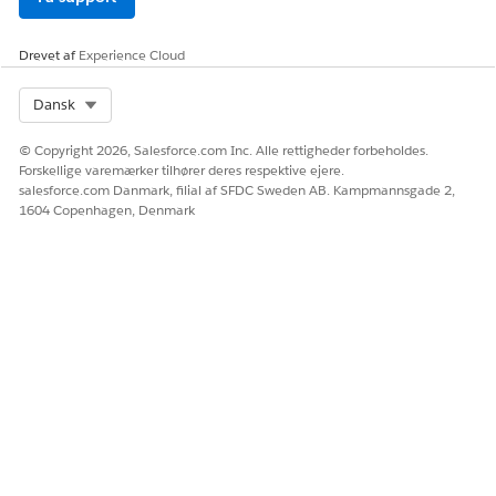
Før du går i gang, skal du gennemse GitHub- eller Bitbucket-
forudsætningerne afhængigt af din kildekontroludbyder. Se
Opsæt GitHub som din kildekontrol
og
Opsæt Bitbucket som
Drevet af
Experience Cloud
din kildekontrol
.
Select Org
Dansk
Klik på Startsiden DevOps Center på
Forbind til
versionskontrol
.
© Copyright 2026, Salesforce.com Inc. Alle rettigheder forbeholdes.
Forskellige varemærker tilhører deres respektive ejere.
salesforce.com Danmark, filial af SFDC Sweden AB. Kampmannsgade 2,
1604 Copenhagen, Denmark
I vinduet Opret forbindelse til versionskontrol skal du
vælge din kildekontroludbyder.
Første gang du opretter forbindelse, bliver du i
BEMÆRK
DevOps Center bedt om at godkende adgang til din
kildekontroludbyder.