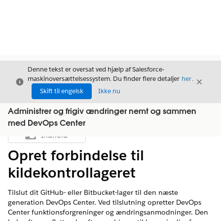
Denne tekst er oversat ved hjælp af Salesforce-
maskinoversættelsessystem. Du finder flere detaljer
her
.
Luk
Luk
Luk
Skift til engelsk
Ikke nu
Administrer og frigiv ændringer nemt og sammen
med DevOps Center
Indhold
Vis indholdsfortegnelse
Opret forbindelse til
kildekontrollageret
Tilslut dit GitHub- eller Bitbucket-lager til den næste
generation DevOps Center. Ved tilslutning opretter DevOps
Center funktionsforgreninger og ændringsanmodninger. Den