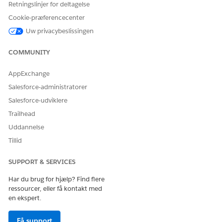
Retningslinjer for deltagelse
EU Operating
Zone. EU-
Cookie-præferencecenter
driftszone er et
Uw privacybeslissingen
særligt betalt
tilbud, der giver
et forbedret
COMMUNITY
niveau af
forpligtelse for
AppExchange
dataplacering.
DevOps Center
er
Salesforce-administratorer
understøttet i
Salesforce-udviklere
organisationer i
EU, der ikke er en
Trailhead
del af EU OZ, i
Uddannelse
henhold til
standardproduktv
Tillid
ilkår og -
betingelser.
SUPPORT & SERVICES
Har du brug for hjælp? Find flere
BRUGERTILLADELSER PÅKRÆVET
ressourcer, eller få kontakt med
Hvis du vil tilslutte
DevOps Center, DevOps
en ekspert.
kildekontrol:
Center eller DevOps Center
Få support