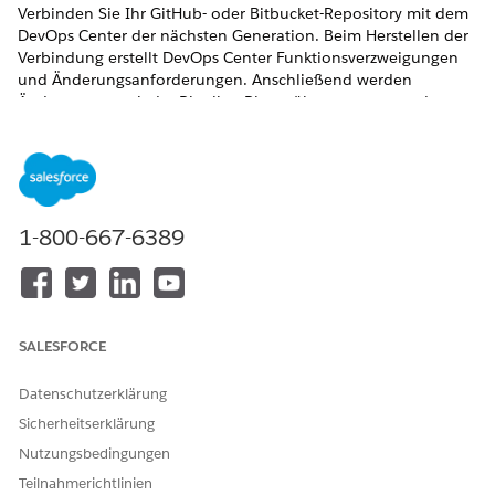
Verbinden Sie Ihr GitHub- oder Bitbucket-Repository mit dem
DevOps Center der nächsten Generation. Beim Herstellen der
Verbindung erstellt DevOps Center Funktionsverzweigungen
und Änderungsanforderungen. Anschließend werden
Änderungen an jeder Pipeline-Phase übernommen und
zusammengeführt.
ERFORDERLICHE EDITIONEN
Verfügbarkeit:
Lightning
1-800-667-6389
Experience in der
Professional
(API-
Zugriff
erforderlich),
Enterprise
,
SALESFORCE
Performance
,
Unlimited
und
Developer
Edition
Datenschutzerklärung
Sicherheitserklärung
Nicht verfügbar
in:
Government
Nutzungsbedingungen
Cloud Plus
.
Teilnahmerichtlinien
Wenden Sie sich