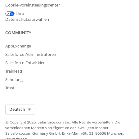
für weitere Details
Cookie-Voreinstellungscenter
an Ihren
Ihre
Salesforce-
Datenschutzauswahlen
Kundenbeauftrag
ten.
COMMUNITY
Nicht verfügbar
in:
Einsatzbereich
AppExchange
EU
"Einsatzbereich
Salesforce-Administratoren
EU" ist ein
Salesforce-Entwickler
spezielles
zahlungspflichtige
Trailhead
s Angebot, das
Schulung
eine stärkere
Verpflichtung zur
Trust
Datenresidenz
bereitstellt. Das
DevOps-Center
Select Org
Deutsch
wird
gemäß den
standardmäßigen
Produktbedingun
© Copyright 2026, Salesforce.com Inc. Alle Rechte vorbehalten. Die
gen in
verschiedenen Marken sind Eigentum der jeweiligen Inhaber.
Organisationen in
Salesforce.com Germany GmbH, Erika-Mann-Str. 31, 80636 München,
der EU
Deutschland