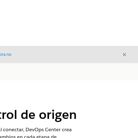
Cerrar
ora no
Cerrar
rol de origen
l conectar, DevOps Center crea
cambios en cada etapa de