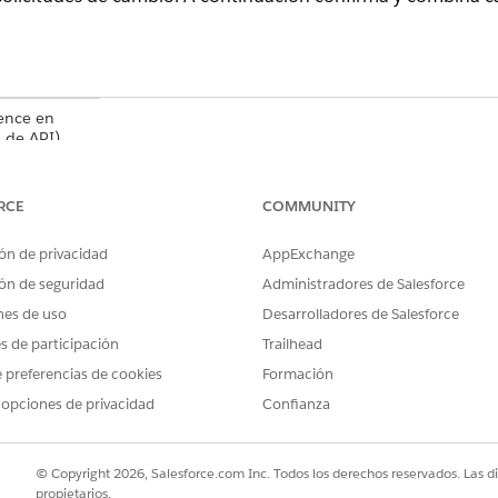
ience en
 de API),
ited
y
RCE
COMMUNITY
Cloud Plus
.
cutivo de
ón de privacidad
AppExchange
ner más
ón de seguridad
Administradores de Salesforce
nes de uso
Desarrolladores de Salesforce
ación de
 Unión
es de participación
Trailhead
especial que
 preferencias de cookies
Formación
 de
atos. Centro
 opciones de privacidad
Confianza
o forman
s términos y
© Copyright 2026, Salesforce.com Inc. Todos los derechos reservados. Las d
dar.
propietarios.