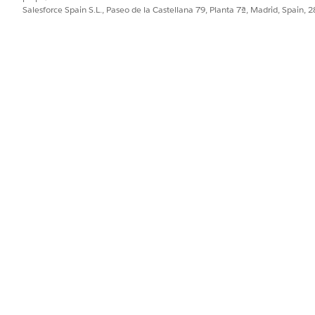
Salesforce Spain S.L., Paseo de la Castellana 79, Planta 7ª, Madrid, Spain, 
PERMISOS DE USUARIO NECESARIOS
en:
Administrador DevOps Center
implementación DevOps Cen
requisitos previos de GitHub o Bitbucket dependiendo de su
omo su control de origen
y
Configurar Bitbucket como su co
vOps Center, haga clic en
Conectar con control
de versiones.
ntrol de versión, seleccione su proveedor de control de origen.