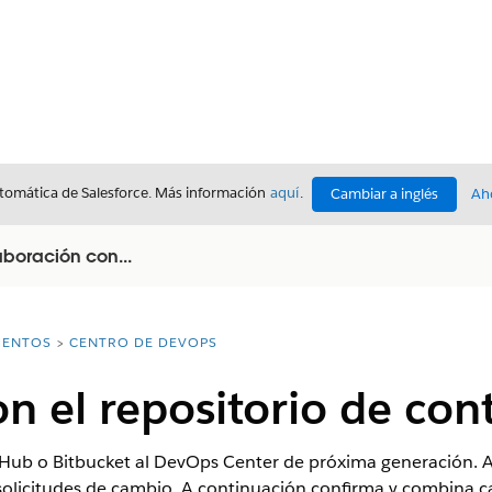
utomática de Salesforce. Más información
aquí
.
Cambiar a inglés
Ah
aboración con...
ENTOS
CENTRO DE DEVOPS
n el repositorio de cont
tHub o Bitbucket al DevOps Center de próxima generación. A
 solicitudes de cambio. A continuación confirma y combina 