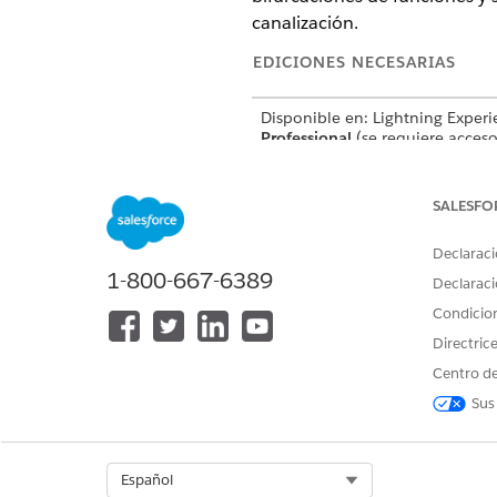
canalización.
EDICIONES NECESARIAS
Disponible en: Lightning Exper
Professional
(se requiere acceso
Enterprise
,
Performance
,
Unlim
Developer
Edition
SALESFO
No disponible en:
Government 
Póngase en contacto con su eje
Declaraci
cuenta de Salesforce para obte
1-800-667-6389
detalles.
Declaraci
Condicio
No disponible en: Zona de
Oper
UE
. La zona de Operación de la
Directric
Europea es una oferta de pago 
Centro de
proporciona un nivel mejorado
compromiso de residencia de d
Sus
de DevOps
es
compatible con
organizaciones en la UE que n
parte del OZ de la UE, según lo
condiciones de productos están
Select Org
Español