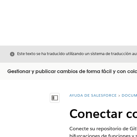
Cerrar
Este texto se ha traducido utilizando un sistema de traducción a
Gestionar y publicar cambios de forma fácil y con col
AYUDA DE SALESFORCE
DOCUM
Usted está aquí:
Mostrar índice de materias
Conectar co
Conecte su repositorio de Gi
bifurcaciones de funciones y